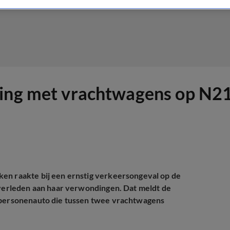
sing met vrachtwagens op N21
ken raakte bij een ernstig verkeersongeval op de
 overleden aan haar verwondingen. Dat meldt de
e personenauto die tussen twee vrachtwagens