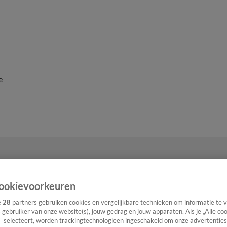
e
ookievoorkeuren
e
28
partners gebruiken cookies en vergelijkbare technieken om informatie te
s gebruiker van onze website(s), jouw gedrag en jouw apparaten. Als je „Alle co
” selecteert, worden trackingtechnologieën ingeschakeld om onze advertenties