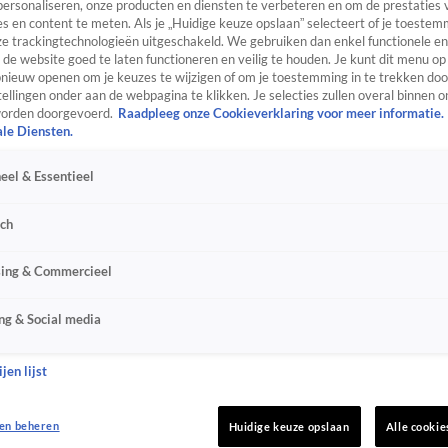
personaliseren, onze producten en diensten te verbeteren en om de prestaties 
s en content te meten. Als je „Huidige keuze opslaan” selecteert of je toestemm
e trackingtechnologieën uitgeschakeld. We gebruiken dan enkel functionele en
de website goed te laten functioneren en veilig te houden. Je kunt dit menu op
ieuw openen om je keuzes te wijzigen of om je toestemming in te trekken door
ellingen onder aan de webpagina te klikken. Je selecties zullen overal binnen o
orden doorgevoerd.
Raadpleeg onze Cookieverklaring voor meer informatie.
ale Diensten.
eel & Essentieel
sch
sing & Commercieel
ng & Social media
jen lijst
en beheren
Huidige keuze opslaan
Alle cookie