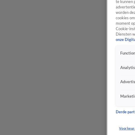
te kunnen 
advertentie
worden dez
cookies om 
moment opn
Cookie-inst
Diensten w
onze Digit
Function
Analyti
Adverti
Marketi
Derde parti
Voorkeur