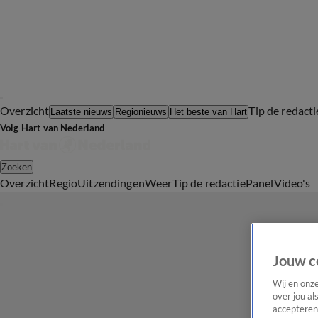
Overzicht
Tip de redacti
Laatste nieuws
Regionieuws
Het beste van Hart
Volg Hart van Nederland
Zoeken
Overzicht
Regio
Uitzendingen
Weer
Tip de redactie
Panel
Video's
Jouw c
Wij en onz
over jou al
accepteren