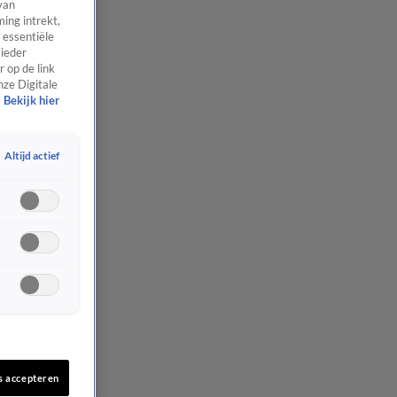
van
ing intrekt,
 essentiële
 ieder
 op de link
nze Digitale
Bekijk hier
Altijd actief
s accepteren