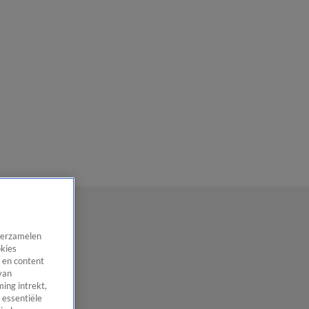
 verzamelen
okies
 en content
van
ing intrekt,
 essentiële