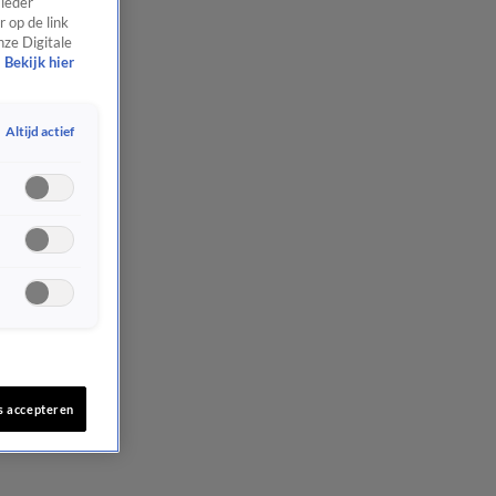
 ieder
 op de link
nze Digitale
Bekijk hier
Altijd actief
s accepteren