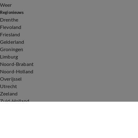
Weer
Regionieuws
Drenthe
Flevoland
Friesland
Gelderland
Groningen
Limburg
Noord-Brabant
Noord-Holland
Overijssel
Utrecht
Zeeland
Zuid-Holland
Voorwaarden
Over ons
Privacyverklaring
Gebruiksvoorwaarden
Cookieverklaring