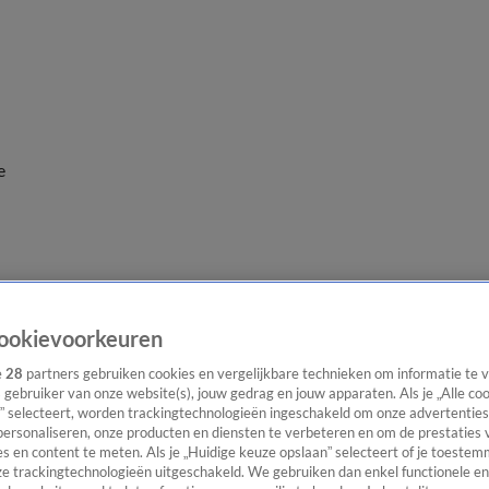
e
ookievoorkeuren
e
28
partners gebruiken cookies en vergelijkbare technieken om informatie te
s gebruiker van onze website(s), jouw gedrag en jouw apparaten. Als je „Alle co
” selecteert, worden trackingtechnologieën ingeschakeld om onze advertenties
personaliseren, onze producten en diensten te verbeteren en om de prestaties 
s en content te meten. Als je „Huidige keuze opslaan” selecteert of je toestemm
e trackingtechnologieën uitgeschakeld. We gebruiken dan enkel functionele en