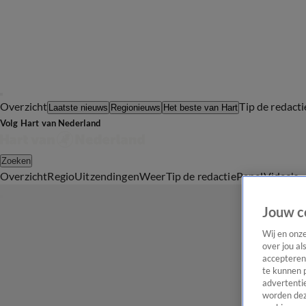
Overzicht
Tip de redacti
Laatste nieuws
Regionieuws
Het beste van Hart
Volg Hart van Nederland
Zoeken
Overzicht
Regio
Uitzendingen
Weer
Tip de redactie
Panel
Video's
Jouw c
Wij en onz
over jou al
accepteren
te kunnen 
advertentie
worden dez