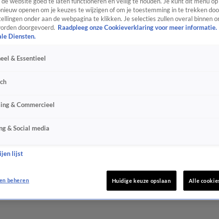
de website goed te laten functioneren en veilig te houden. Je kunt dit menu op
ieuw openen om je keuzes te wijzigen of om je toestemming in te trekken door
ellingen onder aan de webpagina te klikken. Je selecties zullen overal binnen o
orden doorgevoerd.
Raadpleeg onze Cookieverklaring voor meer informatie.
ale Diensten.
eel & Essentieel
sch
sing & Commercieel
ng & Social media
jen lijst
en beheren
Huidige keuze opslaan
Alle cookie