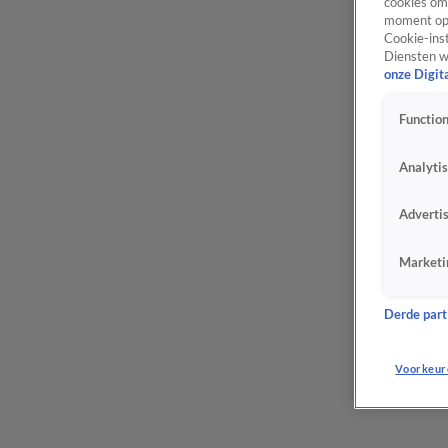
cookies om 
moment opn
Cookie-inst
Diensten w
onze Digit
Function
Analyti
Adverti
Marketi
Derde parti
Voorkeur