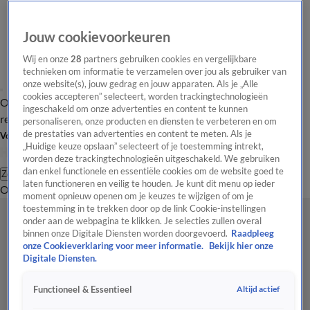
Jouw cookievoorkeuren
Wij en onze
28
partners gebruiken cookies en vergelijkbare
technieken om informatie te verzamelen over jou als gebruiker van
onze website(s), jouw gedrag en jouw apparaten. Als je „Alle
cookies accepteren” selecteert, worden trackingtechnologieën
Overzicht
Tip de
Laatste nieuws
Regionieuws
Het beste van Hart
ingeschakeld om onze advertenties en content te kunnen
redactie
personaliseren, onze producten en diensten te verbeteren en om
de prestaties van advertenties en content te meten. Als je
Volg Hart van Nederland
„Huidige keuze opslaan” selecteert of je toestemming intrekt,
worden deze trackingtechnologieën uitgeschakeld. We gebruiken
dan enkel functionele en essentiële cookies om de website goed te
Zoeken
laten functioneren en veilig te houden. Je kunt dit menu op ieder
Overzicht
Regio
Uitzendingen
Weer
Tip de redactie
Panel
Video's
moment opnieuw openen om je keuzes te wijzigen of om je
toestemming in te trekken door op de link Cookie-instellingen
onder aan de webpagina te klikken. Je selecties zullen overal
binnen onze Digitale Diensten worden doorgevoerd.
Raadpleeg
onze Cookieverklaring voor meer informatie.
Bekijk hier onze
Digitale Diensten.
Altijd actief
Functioneel & Essentieel