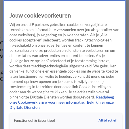
Jouw cookievoorkeuren
Wij en onze
29
partners gebruiken cookies en vergelijkbare
technieken om informatie te verzamelen over jou als gebruiker van
onze website(s), jouw gedrag en jouw apparaten. Als je „Alle
cookies accepteren” selecteert, worden trackingtechnologieën
Overzicht
Tip de
Laatste nieuws
Regionieuws
Het beste van Hart
ingeschakeld om onze advertenties en content te kunnen
redactie
personaliseren, onze producten en diensten te verbeteren en om
de prestaties van advertenties en content te meten. Als je
Volg Hart van Nederland
„Huidige keuze opslaan” selecteert of je toestemming intrekt,
worden deze trackingtechnologieën uitgeschakeld. We gebruiken
dan enkel functionele en essentiële cookies om de website goed te
Zoeken
laten functioneren en veilig te houden. Je kunt dit menu op ieder
Overzicht
Regio
Uitzendingen
Weer
Tip de redactie
Panel
Video's
moment opnieuw openen om je keuzes te wijzigen of om je
toestemming in te trekken door op de link Cookie-instellingen
onder aan de webpagina te klikken. Je selecties zullen overal
binnen onze Digitale Diensten worden doorgevoerd.
Raadpleeg
onze Cookieverklaring voor meer informatie.
Bekijk hier onze
Digitale Diensten.
Altijd actief
Functioneel & Essentieel