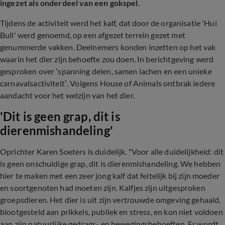
ingezet als onderdeel van een gokspel.
Tijdens de activiteit werd het kalf, dat door de organisatie 'Hui
Bull' werd genoemd, op een afgezet terrein gezet met
genummerde vakken. Deelnemers konden inzetten op het vak
waarin het dier zijn behoefte zou doen. In berichtgeving werd
gesproken over ‘spanning delen, samen lachen en een unieke
carnavalsactiviteit’. Volgens House of Animals ontbrak iedere
aandacht voor het welzijn van het dier.
'Dit is geen grap, dit is
dierenmishandeling'
Oprichter Karen Soeters is duidelijk. "Voor alle duidelijkheid: dit
is geen onschuldige grap, dit is dierenmishandeling. We hebben
hier te maken met een zeer jong kalf dat feitelijk bij zijn moeder
en soortgenoten had moeten zijn. Kalfjes zijn uitgesproken
groepsdieren. Het dier is uit zijn vertrouwde omgeving gehaald,
blootgesteld aan prikkels, publiek en stress, en kon niet voldoen
aan zijn natuurlijke gedrags- en bewegingsbehoeften. Er wordt