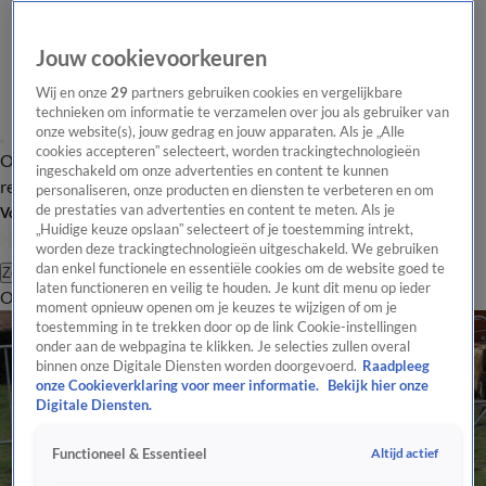
Jouw cookievoorkeuren
Wij en onze
29
partners gebruiken cookies en vergelijkbare
technieken om informatie te verzamelen over jou als gebruiker van
onze website(s), jouw gedrag en jouw apparaten. Als je „Alle
cookies accepteren” selecteert, worden trackingtechnologieën
Overzicht
Tip de
Laatste nieuws
Regionieuws
Het beste van Hart
ingeschakeld om onze advertenties en content te kunnen
redactie
personaliseren, onze producten en diensten te verbeteren en om
de prestaties van advertenties en content te meten. Als je
Volg Hart van Nederland
„Huidige keuze opslaan” selecteert of je toestemming intrekt,
worden deze trackingtechnologieën uitgeschakeld. We gebruiken
dan enkel functionele en essentiële cookies om de website goed te
Zoeken
laten functioneren en veilig te houden. Je kunt dit menu op ieder
Overzicht
Regio
Uitzendingen
Weer
Tip de redactie
Panel
Video's
moment opnieuw openen om je keuzes te wijzigen of om je
toestemming in te trekken door op de link Cookie-instellingen
onder aan de webpagina te klikken. Je selecties zullen overal
binnen onze Digitale Diensten worden doorgevoerd.
Raadpleeg
onze Cookieverklaring voor meer informatie.
Bekijk hier onze
Digitale Diensten.
Altijd actief
Functioneel & Essentieel