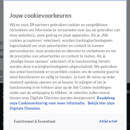
Jouw cookievoorkeuren
Wij en onze
29
partners gebruiken cookies en vergelijkbare
technieken om informatie te verzamelen over jou als gebruiker van
onze website(s), jouw gedrag en jouw apparaten. Als je „Alle
cookies accepteren” selecteert, worden trackingtechnologieën
Overzicht
Tip de
Laatste nieuws
Regionieuws
Het beste van Hart
ingeschakeld om onze advertenties en content te kunnen
redactie
personaliseren, onze producten en diensten te verbeteren en om
de prestaties van advertenties en content te meten. Als je
Volg Hart van Nederland
„Huidige keuze opslaan” selecteert of je toestemming intrekt,
worden deze trackingtechnologieën uitgeschakeld. We gebruiken
dan enkel functionele en essentiële cookies om de website goed te
Zoeken
laten functioneren en veilig te houden. Je kunt dit menu op ieder
Overzicht
Regio
Uitzendingen
Weer
Tip de redactie
Panel
Video's
moment opnieuw openen om je keuzes te wijzigen of om je
toestemming in te trekken door op de link Cookie-instellingen
ZIEN: Schade aan boekenwinkel door plofkraak in
onder aan de webpagina te klikken. Je selecties zullen overal
Voorburg
binnen onze Digitale Diensten worden doorgevoerd.
Raadpleeg
onze Cookieverklaring voor meer informatie.
Bekijk hier onze
3 juni 2026, 11:00
Digitale Diensten.
Voorburg is opgeschrikt door een plofkraak bij een winkel. De
Altijd actief
Functioneel & Essentieel
politie is meteen begonnen met een onderzoek. De omgeving is
ruim afgezet. Volgens de correspondent ter plaatse is de winkel