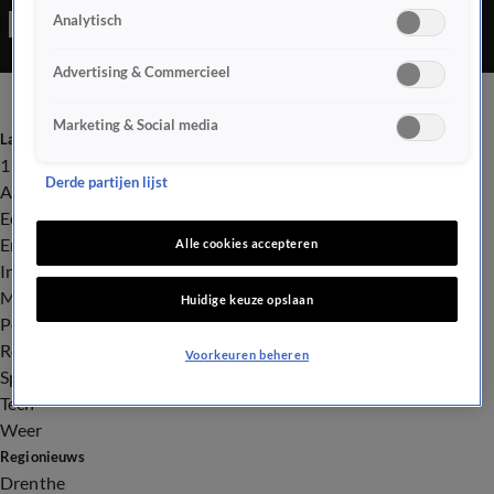
Analytisch
voorlopig dicht vanwege de schade en het politieonderzoek.
Advertising & Commercieel
Marketing & Social media
Laatste nieuws
112
Derde partijen lijst
Advies & Tips
Economie
Entertainment
Alle cookies accepteren
Infrastructuur
Milieu en Gezondheid
Huidige keuze opslaan
Politiek
Royalty
Voorkeuren beheren
Sport
Tech
Weer
Regionieuws
Drenthe