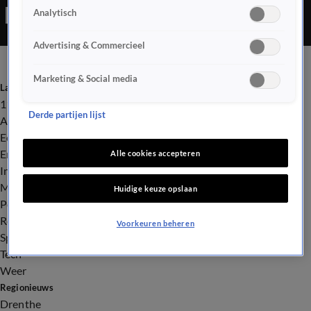
Analytisch
Advertising & Commercieel
Marketing & Social media
Laatste nieuws
112
Derde partijen lijst
Advies & Tips
Economie
Entertainment
Alle cookies accepteren
Infrastructuur
Milieu en Gezondheid
Huidige keuze opslaan
Politiek
Royalty
Voorkeuren beheren
Sport
Tech
Weer
Regionieuws
Drenthe