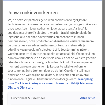
Jouw cookievoorkeuren
Wij en onze
29
partners gebruiken cookies en vergelijkbare
technieken om informatie te verzamelen over jou als gebruiker van
onze website(s), jouw gedrag en jouw apparaten. Als je „Alle
cookies accepteren” selecteert, worden trackingtechnologieën
Overzicht
Tip de
Laatste nieuws
Regionieuws
Het beste van Hart
ingeschakeld om onze advertenties en content te kunnen
redactie
personaliseren, onze producten en diensten te verbeteren en om
de prestaties van advertenties en content te meten. Als je
Volg Hart van Nederland
„Huidige keuze opslaan” selecteert of je toestemming intrekt,
worden deze trackingtechnologieën uitgeschakeld. We gebruiken
dan enkel functionele en essentiële cookies om de website goed te
Zoeken
laten functioneren en veilig te houden. Je kunt dit menu op ieder
Overzicht
Regio
Uitzendingen
Weer
Tip de redactie
Panel
Video's
moment opnieuw openen om je keuzes te wijzigen of om je
toestemming in te trekken door op de link Cookie-instellingen
video - Voordeur aan diggelen na explosie bij
onder aan de webpagina te klikken. Je selecties zullen overal
woning in Venlo, verdachte op de vlucht
binnen onze Digitale Diensten worden doorgevoerd.
Raadpleeg
onze Cookieverklaring voor meer informatie.
Bekijk hier onze
25 aug 2024, 12:36
Digitale Diensten.
Explosie veroorzaakt grote schade aan woning in Venlo.
Altijd actief
Functioneel & Essentieel
Getuigen zagen verdachte met hoodie vluchten. Politie zoekt
getuigen en camerabeelden.