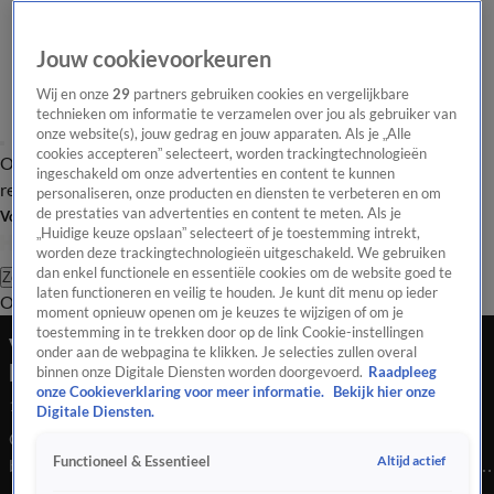
Jouw cookievoorkeuren
Wij en onze
29
partners gebruiken cookies en vergelijkbare
technieken om informatie te verzamelen over jou als gebruiker van
onze website(s), jouw gedrag en jouw apparaten. Als je „Alle
cookies accepteren” selecteert, worden trackingtechnologieën
Overzicht
Tip de
Laatste nieuws
Regionieuws
Het beste van Hart
ingeschakeld om onze advertenties en content te kunnen
redactie
personaliseren, onze producten en diensten te verbeteren en om
de prestaties van advertenties en content te meten. Als je
Volg Hart van Nederland
„Huidige keuze opslaan” selecteert of je toestemming intrekt,
worden deze trackingtechnologieën uitgeschakeld. We gebruiken
dan enkel functionele en essentiële cookies om de website goed te
Zoeken
laten functioneren en veilig te houden. Je kunt dit menu op ieder
Overzicht
Regio
Uitzendingen
Weer
Tip de redactie
Panel
Video's
moment opnieuw openen om je keuzes te wijzigen of om je
toestemming in te trekken door op de link Cookie-instellingen
Verdachte (58) moord op buurvrouw toont geen
onder aan de webpagina te klikken. Je selecties zullen overal
berouw: 'Zij heeft dit zelf gedaan'
binnen onze Digitale Diensten worden doorgevoerd.
Raadpleeg
onze Cookieverklaring voor meer informatie.
Bekijk hier onze
1 juni 2026, 20:19
Digitale Diensten.
OM eist 30 jaar cel voor Seyed A. (58) na fatale schietpartij op
Altijd actief
Functioneel & Essentieel
buurvrouw Paro (38) in Rijswijk. Naast de maximale tijdelijke
gevangenisstraf wil het OM ook een maatregel opleggen, zodat