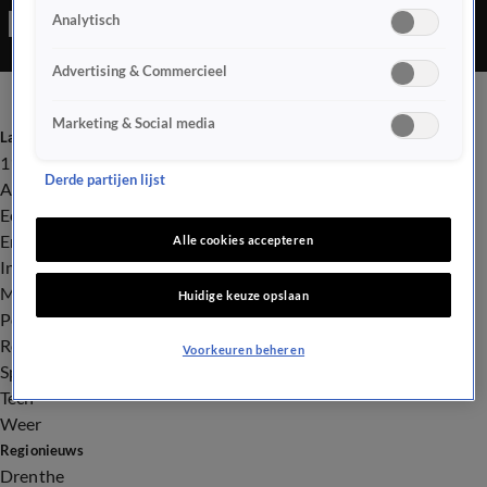
Analytisch
A. na zijn detentie nog onder toezicht kan worden gehouden.
Advertising & Commercieel
Marketing & Social media
Laatste nieuws
112
Derde partijen lijst
Advies & Tips
Economie
Entertainment
Alle cookies accepteren
Infrastructuur
Milieu en Gezondheid
Huidige keuze opslaan
Politiek
Royalty
Voorkeuren beheren
Sport
Tech
Weer
Regionieuws
Drenthe