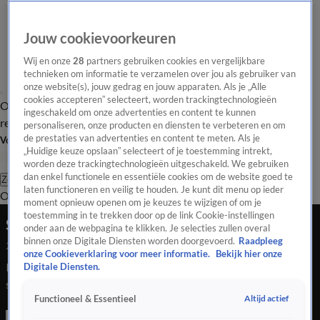
Jouw cookievoorkeuren
Wij en onze
28
partners gebruiken cookies en vergelijkbare
technieken om informatie te verzamelen over jou als gebruiker van
onze website(s), jouw gedrag en jouw apparaten. Als je „Alle
cookies accepteren” selecteert, worden trackingtechnologieën
Overzicht
Tip de
Laatste nieuws
Regionieuws
Het beste van Hart
ingeschakeld om onze advertenties en content te kunnen
redactie
personaliseren, onze producten en diensten te verbeteren en om
de prestaties van advertenties en content te meten. Als je
Volg Hart van Nederland
„Huidige keuze opslaan” selecteert of je toestemming intrekt,
worden deze trackingtechnologieën uitgeschakeld. We gebruiken
dan enkel functionele en essentiële cookies om de website goed te
Zoeken
laten functioneren en veilig te houden. Je kunt dit menu op ieder
Overzicht
Regio
Uitzendingen
Weer
Tip de redactie
Panel
Video's
moment opnieuw openen om je keuzes te wijzigen of om je
toestemming in te trekken door op de link Cookie-instellingen
Steekpartij in supermarkt Bergen op Zoom
onder aan de webpagina te klikken. Je selecties zullen overal
binnen onze Digitale Diensten worden doorgevoerd.
Raadpleeg
2 sep 2024, 16:25
onze Cookieverklaring voor meer informatie.
Bekijk hier onze
In Bergen op Zoom is een supermarkt opgeschrikt door een
Digitale Diensten.
steekincident. De dader is op de vlucht.
Altijd actief
Functioneel & Essentieel