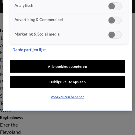
Analytisch
Advertising & Commercieel
Laatste nieuws
Marketing & Social media
112
Advies & Tips
Derde partijen lijst
Economie
Entertainment
Infrastructuur
Alle cookies accepteren
Milieu en Gezondheid
Politiek
Huidige keuze opslaan
Royalty
Sport
Voorkeuren beheren
Tech
Weer
Regionieuws
Drenthe
Flevoland