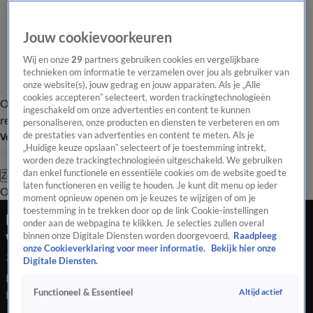
Jouw cookievoorkeuren
Wij en onze
29
partners gebruiken cookies en vergelijkbare
technieken om informatie te verzamelen over jou als gebruiker van
onze website(s), jouw gedrag en jouw apparaten. Als je „Alle
cookies accepteren” selecteert, worden trackingtechnologieën
Overzicht
Tip de
Laatste nieuws
Regionieuws
Het beste van Hart
ingeschakeld om onze advertenties en content te kunnen
redactie
personaliseren, onze producten en diensten te verbeteren en om
de prestaties van advertenties en content te meten. Als je
Volg Hart van Nederland
„Huidige keuze opslaan” selecteert of je toestemming intrekt,
worden deze trackingtechnologieën uitgeschakeld. We gebruiken
dan enkel functionele en essentiële cookies om de website goed te
Zoeken
laten functioneren en veilig te houden. Je kunt dit menu op ieder
Overzicht
Regio
Uitzendingen
Weer
Tip de redactie
Panel
Video's
moment opnieuw openen om je keuzes te wijzigen of om je
toestemming in te trekken door op de link Cookie-instellingen
Mogelijk explosief gevonden in de buurt van
onder aan de webpagina te klikken. Je selecties zullen overal
woning overleden loodgieter
binnen onze Digitale Diensten worden doorgevoerd.
Raadpleeg
onze Cookieverklaring voor meer informatie.
Bekijk hier onze
21 aug 2024, 22:00
Digitale Diensten.
Er is woensdagavond een mogelijk explosief gevonden bij het
Altijd actief
Functioneel & Essentieel
huis waar de Vlaardingse loodgieter Ron van Uffelen heeft
gewoond. Dat bevestigt de politie aan Hart van Nederland.