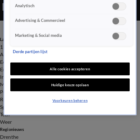
Analytisch
Advertising & Commercieel
Marketing & Social media
Laatste nieuws
112
Derde partijen lijst
Advies & Tips
Economie
Entertainment
Alle cookies accepteren
Infrastructuur
Milieu en Gezondheid
Huidige keuze opslaan
Politiek
Royalty
Voorkeuren beheren
Sport
Tech
Weer
Regionieuws
Drenthe