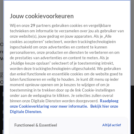
Jouw cookievoorkeuren
Wij en onze
29
partners gebruiken cookies en vergelijkbare
technieken om informatie te verzamelen over jou als gebruiker van
onze website(s), jouw gedrag en jouw apparaten. Als je „Alle
cookies accepteren” selecteert, worden trackingtechnologieën
Overzicht
Tip de
Laatste nieuws
Regionieuws
Het beste van Hart
ingeschakeld om onze advertenties en content te kunnen
redactie
personaliseren, onze producten en diensten te verbeteren en om
de prestaties van advertenties en content te meten. Als je
Volg Hart van Nederland
„Huidige keuze opslaan” selecteert of je toestemming intrekt,
worden deze trackingtechnologieën uitgeschakeld. We gebruiken
dan enkel functionele en essentiële cookies om de website goed te
Zoeken
laten functioneren en veilig te houden. Je kunt dit menu op ieder
Overzicht
Regio
Uitzendingen
Weer
Tip de redactie
Panel
Video's
moment opnieuw openen om je keuzes te wijzigen of om je
toestemming in te trekken door op de link Cookie-instellingen
Man gewond na schietpartij in Groningen
onder aan de webpagina te klikken. Je selecties zullen overal
binnen onze Digitale Diensten worden doorgevoerd.
Raadpleeg
8 mei 2026, 08:05
onze Cookieverklaring voor meer informatie.
Bekijk hier onze
Een persoon is donderdagavond gewond geraakt bij een
Digitale Diensten.
schietpartij in Groningen aan de Veldspaatstraat. De politie
Altijd actief
Functioneel & Essentieel
trof de persoon aan op straat, bij een parkeerplaats van
woonzaken. Een verdachte is nog niet aangehouden.