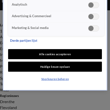
Analytisch
Advertising & Commercieel
Laatste nieuws
Marketing & Social media
112
Advies & Tips
Derde partijen lijst
Economie
Entertainment
Infrastructuur
Alle cookies accepteren
Milieu en Gezondheid
Politiek
Huidige keuze opslaan
Royalty
Sport
Voorkeuren beheren
Tech
Weer
Regionieuws
Drenthe
Flevoland