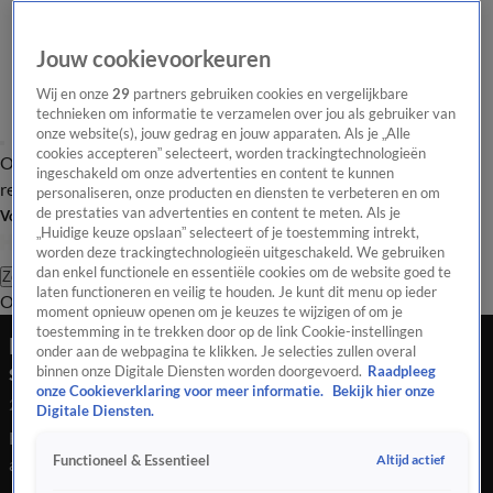
Jouw cookievoorkeuren
Wij en onze
29
partners gebruiken cookies en vergelijkbare
technieken om informatie te verzamelen over jou als gebruiker van
onze website(s), jouw gedrag en jouw apparaten. Als je „Alle
cookies accepteren” selecteert, worden trackingtechnologieën
Overzicht
Tip de
Laatste nieuws
Regionieuws
Het beste van Hart
ingeschakeld om onze advertenties en content te kunnen
redactie
personaliseren, onze producten en diensten te verbeteren en om
de prestaties van advertenties en content te meten. Als je
Volg Hart van Nederland
„Huidige keuze opslaan” selecteert of je toestemming intrekt,
worden deze trackingtechnologieën uitgeschakeld. We gebruiken
dan enkel functionele en essentiële cookies om de website goed te
Zoeken
laten functioneren en veilig te houden. Je kunt dit menu op ieder
Overzicht
Regio
Uitzendingen
Weer
Tip de redactie
Panel
Video's
moment opnieuw openen om je keuzes te wijzigen of om je
toestemming in te trekken door op de link Cookie-instellingen
Man aangehouden na verdachte situatie bij
onder aan de webpagina te klikken. Je selecties zullen overal
stadhuis Den Haag
binnen onze Digitale Diensten worden doorgevoerd.
Raadpleeg
onze Cookieverklaring voor meer informatie.
Bekijk hier onze
28 mei 2026, 12:52
Digitale Diensten.
Bij het stadhuis in Den Haag is donderdagmiddag een man
Altijd actief
Functioneel & Essentieel
aangehouden na een verdachte situatie. Het gebouw werd
ontruimd en meerdere hulpdiensten kwamen ter plaatse,