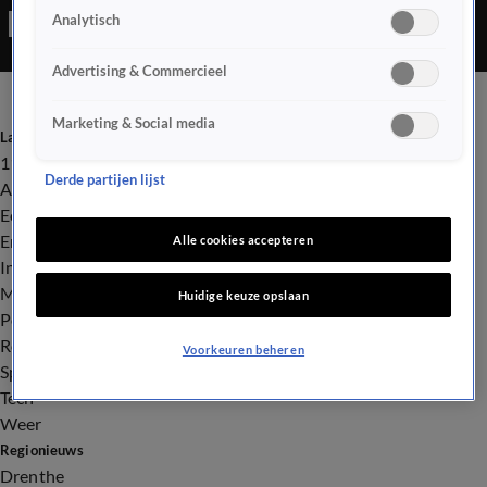
Analytisch
waaronder een arrestatieteam. Wat er precies is gebeurd,
wordt nog onderzocht.
Advertising & Commercieel
Marketing & Social media
Laatste nieuws
112
Derde partijen lijst
Advies & Tips
Economie
Entertainment
Alle cookies accepteren
Infrastructuur
Milieu en Gezondheid
Huidige keuze opslaan
Politiek
Royalty
Voorkeuren beheren
Sport
Tech
Weer
Regionieuws
Drenthe