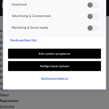
Analytisch
motorscooter. Niemand raakte gewond.
Advertising & Commercieel
Marketing & Social media
Laatste nieuws
112
Derde partijen lijst
Advies & Tips
Economie
Entertainment
Alle cookies accepteren
Infrastructuur
Milieu en Gezondheid
Huidige keuze opslaan
Politiek
Royalty
Voorkeuren beheren
Sport
Tech
Weer
Regionieuws
Drenthe