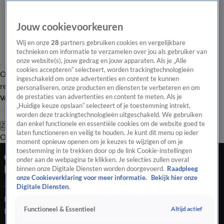
Jouw cookievoorkeuren
Wij en onze
28
partners gebruiken cookies en vergelijkbare
technieken om informatie te verzamelen over jou als gebruiker van
onze website(s), jouw gedrag en jouw apparaten. Als je „Alle
cookies accepteren” selecteert, worden trackingtechnologieën
Overzicht
Tip de
Laatste nieuws
Regionieuws
Het beste van Hart
ingeschakeld om onze advertenties en content te kunnen
redactie
personaliseren, onze producten en diensten te verbeteren en om
de prestaties van advertenties en content te meten. Als je
Volg Hart van Nederland
„Huidige keuze opslaan” selecteert of je toestemming intrekt,
worden deze trackingtechnologieën uitgeschakeld. We gebruiken
dan enkel functionele en essentiële cookies om de website goed te
Zoeken
laten functioneren en veilig te houden. Je kunt dit menu op ieder
Overzicht
Regio
Uitzendingen
Weer
Tip de redactie
Panel
Video's
moment opnieuw openen om je keuzes te wijzigen of om je
toestemming in te trekken door op de link Cookie-instellingen
Grote ravage na plofkraak op geldautomaat in
onder aan de webpagina te klikken. Je selecties zullen overal
Drachten
binnen onze Digitale Diensten worden doorgevoerd.
Raadpleeg
onze Cookieverklaring voor meer informatie.
Bekijk hier onze
28 mei 2026, 10:51
Digitale Diensten.
Bij een plofkraak op een geldautomaat aan de Zuidkade in
Altijd actief
Functioneel & Essentieel
Drachten is schade ontstaan aan het pand. De politie zoekt
twee verdachten die zijn gevlucht op een scooter of