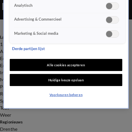
Analytisch
pakket uit de auto gooiden, wisten de agenten de auto enkele
honderden meters verderop klem te rijden en de verdachten te
Advertising & Commercieel
arresteren.
Marketing & Social media
Laatste nieuws
112
Derde partijen lijst
Advies & Tips
Economie
Entertainment
Alle cookies accepteren
Infrastructuur
Milieu en Gezondheid
Huidige keuze opslaan
Politiek
Royalty
Voorkeuren beheren
Sport
Tech
Weer
Regionieuws
Drenthe