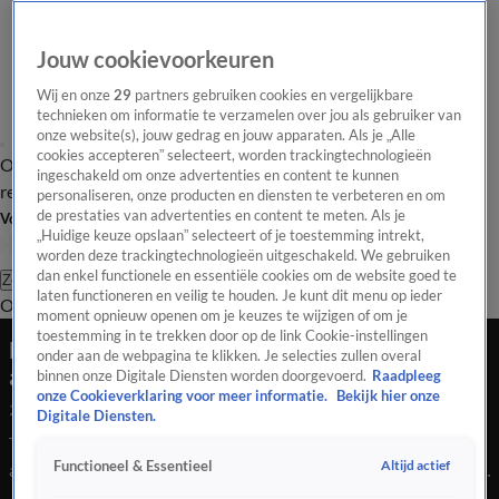
Jouw cookievoorkeuren
Wij en onze
29
partners gebruiken cookies en vergelijkbare
technieken om informatie te verzamelen over jou als gebruiker van
onze website(s), jouw gedrag en jouw apparaten. Als je „Alle
cookies accepteren” selecteert, worden trackingtechnologieën
Overzicht
Tip de
Laatste nieuws
Regionieuws
Het beste van Hart
ingeschakeld om onze advertenties en content te kunnen
redactie
personaliseren, onze producten en diensten te verbeteren en om
de prestaties van advertenties en content te meten. Als je
Volg Hart van Nederland
„Huidige keuze opslaan” selecteert of je toestemming intrekt,
worden deze trackingtechnologieën uitgeschakeld. We gebruiken
dan enkel functionele en essentiële cookies om de website goed te
Zoeken
laten functioneren en veilig te houden. Je kunt dit menu op ieder
Overzicht
Regio
Uitzendingen
Weer
Tip de redactie
Panel
Video's
moment opnieuw openen om je keuzes te wijzigen of om je
toestemming in te trekken door op de link Cookie-instellingen
Explosieven uit auto gegooid tijdens
onder aan de webpagina te klikken. Je selecties zullen overal
achtervolging door Leidschendam
binnen onze Digitale Diensten worden doorgevoerd.
Raadpleeg
onze Cookieverklaring voor meer informatie.
Bekijk hier onze
26 aug 2024, 11:16
Digitale Diensten.
Tijdens een politieoperatie waarbij een gestolen auto werd
Altijd actief
Functioneel & Essentieel
achtervolgd, zijn explosieven gevonden aan de Bovenmeerweg
in Leidschendam. Terwijl de inzittenden van het voertuig een