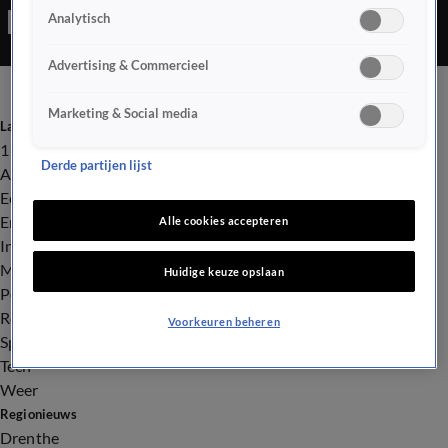
Analytisch
gewond, zegt een politiewoordvoerder. Of er personen in het
pand aanwezig waren toen het explosief iets na 21.00 uur
Advertising & Commercieel
afging, weet zij niet.
Marketing & Social media
Laatste nieuws
112
Derde partijen lijst
Advies & Tips
Economie
Entertainment
Alle cookies accepteren
Infrastructuur
Milieu en Gezondheid
Huidige keuze opslaan
Politiek
Royalty
Voorkeuren beheren
Sport
Tech
Weer
Regionieuws
Drenthe