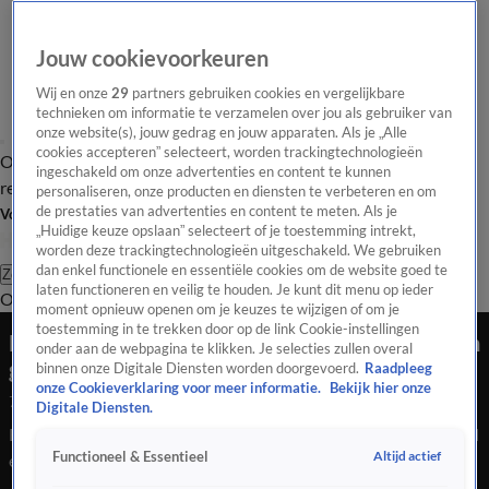
Jouw cookievoorkeuren
Wij en onze
29
partners gebruiken cookies en vergelijkbare
technieken om informatie te verzamelen over jou als gebruiker van
onze website(s), jouw gedrag en jouw apparaten. Als je „Alle
cookies accepteren” selecteert, worden trackingtechnologieën
Overzicht
Tip de
Laatste nieuws
Regionieuws
Het beste van Hart
ingeschakeld om onze advertenties en content te kunnen
redactie
personaliseren, onze producten en diensten te verbeteren en om
de prestaties van advertenties en content te meten. Als je
Volg Hart van Nederland
„Huidige keuze opslaan” selecteert of je toestemming intrekt,
worden deze trackingtechnologieën uitgeschakeld. We gebruiken
dan enkel functionele en essentiële cookies om de website goed te
Zoeken
laten functioneren en veilig te houden. Je kunt dit menu op ieder
Overzicht
Regio
Uitzendingen
Weer
Tip de redactie
Panel
Video's
moment opnieuw openen om je keuzes te wijzigen of om je
toestemming in te trekken door op de link Cookie-instellingen
Explosie bij partijkantoor D66 in Den Haag, geen
onder aan de webpagina te klikken. Je selecties zullen overal
gewonden
binnen onze Digitale Diensten worden doorgevoerd.
Raadpleeg
onze Cookieverklaring voor meer informatie.
Bekijk hier onze
7 mei 2026, 22:19
Digitale Diensten.
Bij het partijkantoor van D66 in Den Haag is donderdagavond
Altijd actief
Functioneel & Essentieel
een explosie geweest. Het pand aan de Lange Houtstraat in de
Haagse binnenstad is daardoor beschadigd. Niemand raakte