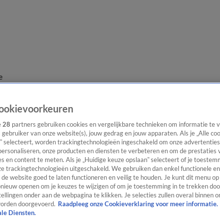
e
ookievoorkeuren
e
28
partners gebruiken cookies en vergelijkbare technieken om informatie te
s gebruiker van onze website(s), jouw gedrag en jouw apparaten. Als je „Alle co
” selecteert, worden trackingtechnologieën ingeschakeld om onze advertenties
personaliseren, onze producten en diensten te verbeteren en om de prestaties 
s en content te meten. Als je „Huidige keuze opslaan” selecteert of je toestemm
e trackingtechnologieën uitgeschakeld. We gebruiken dan enkel functionele en
de website goed te laten functioneren en veilig te houden. Je kunt dit menu op
ieuw openen om je keuzes te wijzigen of om je toestemming in te trekken door
ellingen onder aan de webpagina te klikken. Je selecties zullen overal binnen o
orden doorgevoerd.
Raadpleeg onze Cookieverklaring voor meer informatie.
ale Diensten.