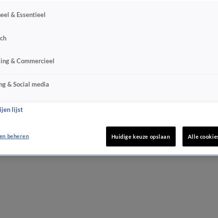
eel & Essentieel
sch
sing & Commercieel
ng & Social media
jen lijst
en beheren
Huidige keuze opslaan
Alle cookie