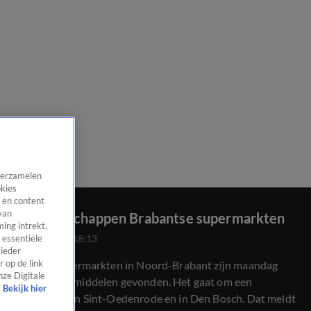
 verzamelen
okies
 en content
van
Drugs in schappen Brabantse supermarkten
ing intrekt,
18 mei 2026, 18:13
 essentiële
 ieder
Bij twee supermarkten in Noord-Brabant zijn maandag
 op de link
nze Digitale
verdovende middelen gevonden. Het gaat om een
Bekijk hier
supermarkt in Sint-Oedenrode en in Den Bosch. Dat meldt