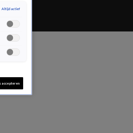
de politie.
Altijd actief
s accepteren