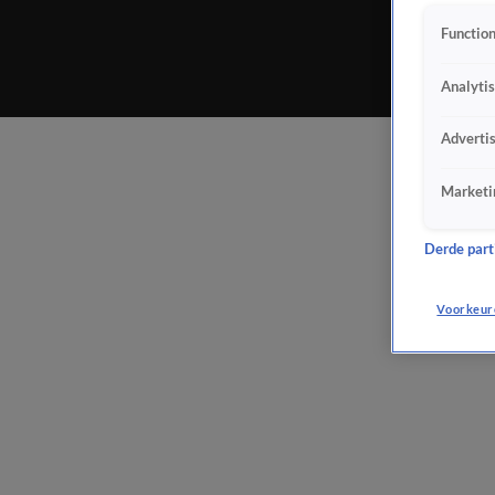
Function
Analyti
Adverti
Marketi
Derde parti
Voorkeur