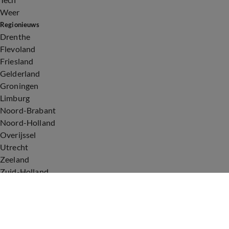
Weer
Regionieuws
Drenthe
Flevoland
Friesland
Gelderland
Groningen
Limburg
Noord-Brabant
Noord-Holland
Overijssel
Utrecht
Zeeland
Zuid-Holland
Voorwaarden
Over ons
Privacyverklaring
Gebruiksvoorwaarden