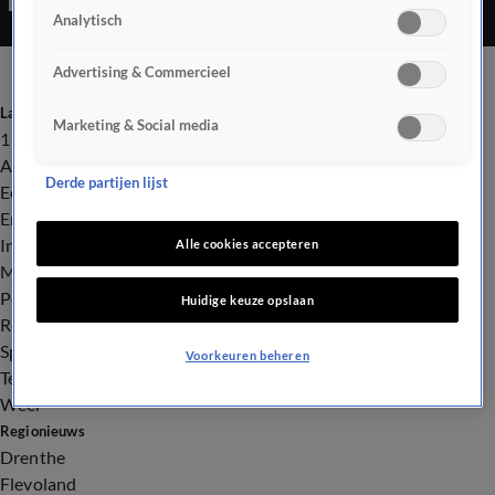
Analytisch
Advertising & Commercieel
Laatste nieuws
Marketing & Social media
112
Advies & Tips
Derde partijen lijst
Economie
Entertainment
Infrastructuur
Alle cookies accepteren
Milieu en Gezondheid
Politiek
Huidige keuze opslaan
Royalty
Sport
Voorkeuren beheren
Tech
Weer
Regionieuws
Drenthe
Flevoland