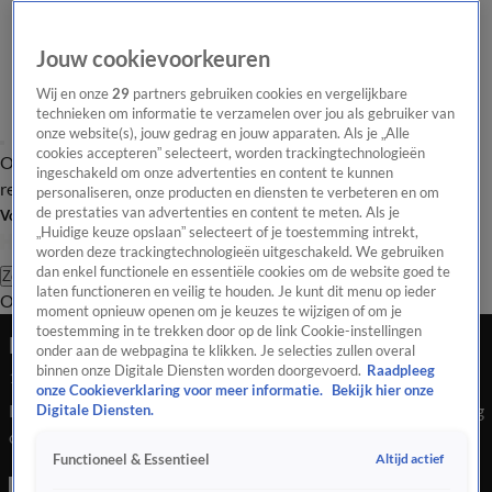
Jouw cookievoorkeuren
Wij en onze
29
partners gebruiken cookies en vergelijkbare
technieken om informatie te verzamelen over jou als gebruiker van
onze website(s), jouw gedrag en jouw apparaten. Als je „Alle
cookies accepteren” selecteert, worden trackingtechnologieën
Overzicht
Tip de
Laatste nieuws
Regionieuws
Het beste van Hart
ingeschakeld om onze advertenties en content te kunnen
redactie
personaliseren, onze producten en diensten te verbeteren en om
de prestaties van advertenties en content te meten. Als je
Volg Hart van Nederland
„Huidige keuze opslaan” selecteert of je toestemming intrekt,
worden deze trackingtechnologieën uitgeschakeld. We gebruiken
dan enkel functionele en essentiële cookies om de website goed te
Zoeken
laten functioneren en veilig te houden. Je kunt dit menu op ieder
Overzicht
Regio
Uitzendingen
Weer
Tip de redactie
Panel
Video's
moment opnieuw openen om je keuzes te wijzigen of om je
toestemming in te trekken door op de link Cookie-instellingen
Drie explosies in één nacht in Den Bosch
onder aan de webpagina te klikken. Je selecties zullen overal
binnen onze Digitale Diensten worden doorgevoerd.
Raadpleeg
12 sep 2024, 07:57
onze Cookieverklaring voor meer informatie.
Bekijk hier onze
Drie explosies in Den Bosch hebben in de nacht van woensdag
Digitale Diensten.
op donderdag flinke schade aangericht.
Altijd actief
Functioneel & Essentieel