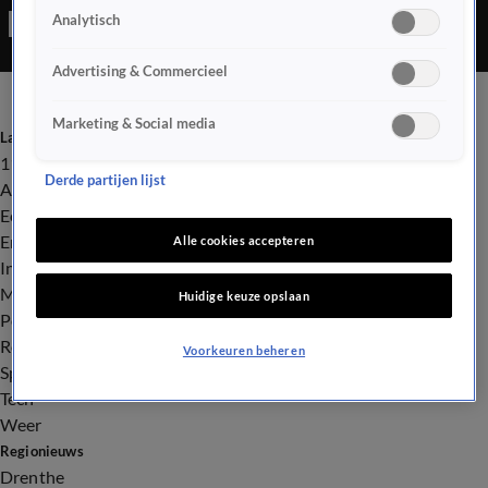
Analytisch
aangehouden.
Advertising & Commercieel
Marketing & Social media
Laatste nieuws
112
Derde partijen lijst
Advies & Tips
Economie
Entertainment
Alle cookies accepteren
Infrastructuur
Milieu en Gezondheid
Huidige keuze opslaan
Politiek
Royalty
Voorkeuren beheren
Sport
Tech
Weer
Regionieuws
Drenthe