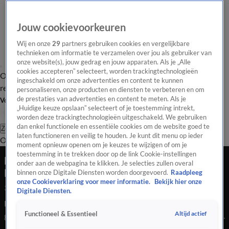
Jouw cookievoorkeuren
Wij en onze
29
partners gebruiken cookies en vergelijkbare
technieken om informatie te verzamelen over jou als gebruiker van
onze website(s), jouw gedrag en jouw apparaten. Als je „Alle
cookies accepteren” selecteert, worden trackingtechnologieën
Overzicht
Tip de
Laatste nieuws
Regionieuws
Het beste van Hart
ingeschakeld om onze advertenties en content te kunnen
redactie
personaliseren, onze producten en diensten te verbeteren en om
de prestaties van advertenties en content te meten. Als je
Volg Hart van Nederland
„Huidige keuze opslaan” selecteert of je toestemming intrekt,
worden deze trackingtechnologieën uitgeschakeld. We gebruiken
dan enkel functionele en essentiële cookies om de website goed te
Zoeken
laten functioneren en veilig te houden. Je kunt dit menu op ieder
Overzicht
Regio
Uitzendingen
Weer
Tip de redactie
Panel
Video's
moment opnieuw openen om je keuzes te wijzigen of om je
toestemming in te trekken door op de link Cookie-instellingen
Drie aanhoudingen na steekincident in
onder aan de webpagina te klikken. Je selecties zullen overal
Rotterdam, tiener gewond
binnen onze Digitale Diensten worden doorgevoerd.
Raadpleeg
onze Cookieverklaring voor meer informatie.
Bekijk hier onze
3 juni 2026, 10:41
Digitale Diensten.
Een 16-jarige jongen raakte van dinsdag op woensdagnacht
Altijd actief
Functioneel & Essentieel
gewond bij een steekincident in Rotterdam. Het slachtoffer is
naar het ziekenhuis vervoerd. Inmiddels zijn er drie verdachten