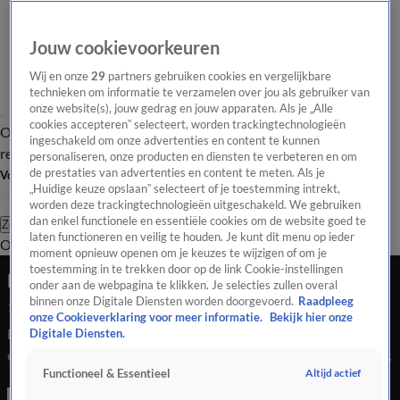
Jouw cookievoorkeuren
Wij en onze
29
partners gebruiken cookies en vergelijkbare
technieken om informatie te verzamelen over jou als gebruiker van
onze website(s), jouw gedrag en jouw apparaten. Als je „Alle
cookies accepteren” selecteert, worden trackingtechnologieën
Overzicht
Tip de
Laatste nieuws
Regionieuws
Het beste van Hart
ingeschakeld om onze advertenties en content te kunnen
redactie
personaliseren, onze producten en diensten te verbeteren en om
de prestaties van advertenties en content te meten. Als je
Volg Hart van Nederland
„Huidige keuze opslaan” selecteert of je toestemming intrekt,
worden deze trackingtechnologieën uitgeschakeld. We gebruiken
dan enkel functionele en essentiële cookies om de website goed te
Zoeken
laten functioneren en veilig te houden. Je kunt dit menu op ieder
Overzicht
Regio
Uitzendingen
Weer
Tip de redactie
Panel
Video's
moment opnieuw openen om je keuzes te wijzigen of om je
toestemming in te trekken door op de link Cookie-instellingen
Dode bij schietincident in Vaals
onder aan de webpagina te klikken. Je selecties zullen overal
binnen onze Digitale Diensten worden doorgevoerd.
Raadpleeg
15 mei 2026, 07:34
onze Cookieverklaring voor meer informatie.
Bekijk hier onze
Bij een schietpartij op de Parklaan in het Limburgse Vaals is
Digitale Diensten.
een persoon overleden. Het gaat om een 27-jarige man uit de
Altijd actief
Functioneel & Essentieel
gemeente Vaals. Dat meldt de politie op X. In een verklaring
laat de politie weten dat het rond 01.50 een melding kreeg van