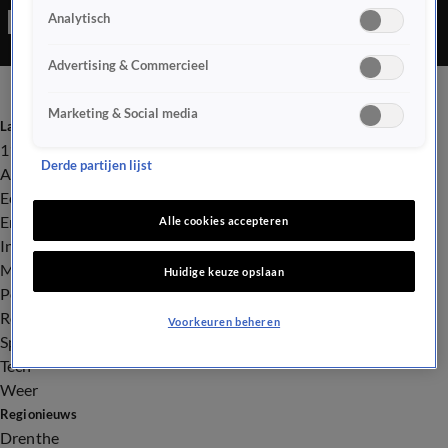
Analytisch
komst van asielzoekers. In Loosdrecht werd dinsdagavond
brand gesticht bij een asielzoekerscentrum.
Advertising & Commercieel
Marketing & Social media
Laatste nieuws
112
Derde partijen lijst
Advies & Tips
Economie
Entertainment
Alle cookies accepteren
Infrastructuur
Milieu en Gezondheid
Huidige keuze opslaan
Politiek
Royalty
Voorkeuren beheren
Sport
Tech
Weer
Regionieuws
Drenthe