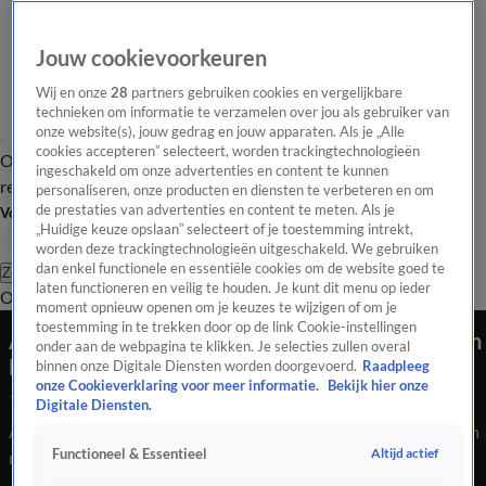
Jouw cookievoorkeuren
Wij en onze
28
partners gebruiken cookies en vergelijkbare
technieken om informatie te verzamelen over jou als gebruiker van
onze website(s), jouw gedrag en jouw apparaten. Als je „Alle
cookies accepteren” selecteert, worden trackingtechnologieën
Overzicht
Tip de
Laatste nieuws
Regionieuws
Het beste van Hart
ingeschakeld om onze advertenties en content te kunnen
redactie
personaliseren, onze producten en diensten te verbeteren en om
de prestaties van advertenties en content te meten. Als je
Volg Hart van Nederland
„Huidige keuze opslaan” selecteert of je toestemming intrekt,
worden deze trackingtechnologieën uitgeschakeld. We gebruiken
dan enkel functionele en essentiële cookies om de website goed te
Zoeken
laten functioneren en veilig te houden. Je kunt dit menu op ieder
Overzicht
Regio
Uitzendingen
Weer
Tip de redactie
Panel
Video's
moment opnieuw openen om je keuzes te wijzigen of om je
toestemming in te trekken door op de link Cookie-instellingen
Asielminister reageert op rellen bij azc-opvang in
onder aan de webpagina te klikken. Je selecties zullen overal
Loosdrecht
binnen onze Digitale Diensten worden doorgevoerd.
Raadpleeg
onze Cookieverklaring voor meer informatie.
Bekijk hier onze
13 mei 2026, 11:43
Digitale Diensten.
Asielminister Bart van den Brink (CDA) vindt dat politici eraan
Altijd actief
Functioneel & Essentieel
moeten bijdragen dat de rust terugkeert in plaatsen zoals
Loosdrecht, waar mensen zich met geweld verzetten tegen de