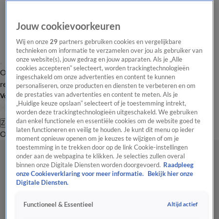
Jouw cookievoorkeuren
Wij en onze
29
partners gebruiken cookies en vergelijkbare
technieken om informatie te verzamelen over jou als gebruiker van
onze website(s), jouw gedrag en jouw apparaten. Als je „Alle
cookies accepteren” selecteert, worden trackingtechnologieën
Overzicht
Tip de
Laatste nieuws
Regionieuws
Het beste van Hart
ingeschakeld om onze advertenties en content te kunnen
redactie
personaliseren, onze producten en diensten te verbeteren en om
de prestaties van advertenties en content te meten. Als je
Volg Hart van Nederland
„Huidige keuze opslaan” selecteert of je toestemming intrekt,
worden deze trackingtechnologieën uitgeschakeld. We gebruiken
dan enkel functionele en essentiële cookies om de website goed te
Zoeken
laten functioneren en veilig te houden. Je kunt dit menu op ieder
Overzicht
Regio
Uitzendingen
Weer
Tip de redactie
Panel
Video's
moment opnieuw openen om je keuzes te wijzigen of om je
toestemming in te trekken door op de link Cookie-instellingen
onder aan de webpagina te klikken. Je selecties zullen overal
binnen onze Digitale Diensten worden doorgevoerd.
Raadpleeg
onze Cookieverklaring voor meer informatie.
Bekijk hier onze
Digitale Diensten.
Altijd actief
Functioneel & Essentieel