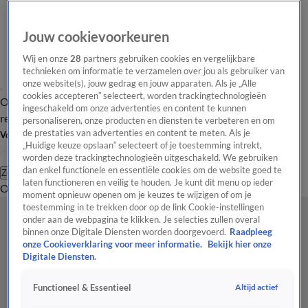
Jouw cookievoorkeuren
Wij en onze
28
partners gebruiken cookies en vergelijkbare
technieken om informatie te verzamelen over jou als gebruiker van
onze website(s), jouw gedrag en jouw apparaten. Als je „Alle
cookies accepteren” selecteert, worden trackingtechnologieën
Overzicht
Tip de
Laatste nieuws
Regionieuws
Het beste van Hart
ingeschakeld om onze advertenties en content te kunnen
redactie
personaliseren, onze producten en diensten te verbeteren en om
de prestaties van advertenties en content te meten. Als je
Volg Hart van Nederland
„Huidige keuze opslaan” selecteert of je toestemming intrekt,
worden deze trackingtechnologieën uitgeschakeld. We gebruiken
dan enkel functionele en essentiële cookies om de website goed te
Zoeken
laten functioneren en veilig te houden. Je kunt dit menu op ieder
Overzicht
Regio
Uitzendingen
Weer
Tip de redactie
Panel
Video's
moment opnieuw openen om je keuzes te wijzigen of om je
toestemming in te trekken door op de link Cookie-instellingen
onder aan de webpagina te klikken. Je selecties zullen overal
binnen onze Digitale Diensten worden doorgevoerd.
Raadpleeg
onze Cookieverklaring voor meer informatie.
Bekijk hier onze
Digitale Diensten.
Altijd actief
Functioneel & Essentieel