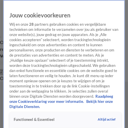
Jouw cookievoorkeuren
Wij en onze
28
partners gebruiken cookies en vergelijkbare
technieken om informatie te verzamelen over jou als gebruiker van
onze website(s), jouw gedrag en jouw apparaten. Als je „Alle
cookies accepteren” selecteert, worden trackingtechnologieën
Overzicht
Tip de
Laatste nieuws
Regionieuws
Het beste van Hart
ingeschakeld om onze advertenties en content te kunnen
redactie
personaliseren, onze producten en diensten te verbeteren en om
de prestaties van advertenties en content te meten. Als je
Volg Hart van Nederland
„Huidige keuze opslaan” selecteert of je toestemming intrekt,
worden deze trackingtechnologieën uitgeschakeld. We gebruiken
dan enkel functionele en essentiële cookies om de website goed te
Zoeken
laten functioneren en veilig te houden. Je kunt dit menu op ieder
Overzicht
Regio
Uitzendingen
Weer
Tip de redactie
Panel
Video's
moment opnieuw openen om je keuzes te wijzigen of om je
toestemming in te trekken door op de link Cookie-instellingen
onder aan de webpagina te klikken. Je selecties zullen overal
binnen onze Digitale Diensten worden doorgevoerd.
Raadpleeg
onze Cookieverklaring voor meer informatie.
Bekijk hier onze
Digitale Diensten.
Altijd actief
Functioneel & Essentieel