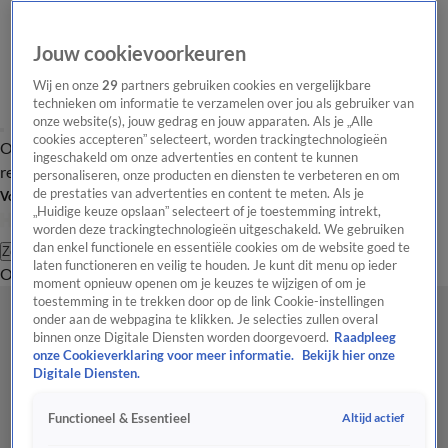
Jouw cookievoorkeuren
Wij en onze
29
partners gebruiken cookies en vergelijkbare
technieken om informatie te verzamelen over jou als gebruiker van
onze website(s), jouw gedrag en jouw apparaten. Als je „Alle
cookies accepteren” selecteert, worden trackingtechnologieën
Overzicht
Tip de
Laatste nieuws
Regionieuws
Het beste van Hart
ingeschakeld om onze advertenties en content te kunnen
redactie
personaliseren, onze producten en diensten te verbeteren en om
de prestaties van advertenties en content te meten. Als je
Volg Hart van Nederland
„Huidige keuze opslaan” selecteert of je toestemming intrekt,
worden deze trackingtechnologieën uitgeschakeld. We gebruiken
dan enkel functionele en essentiële cookies om de website goed te
Zoeken
laten functioneren en veilig te houden. Je kunt dit menu op ieder
Overzicht
Regio
Uitzendingen
Weer
Tip de redactie
Panel
Video's
moment opnieuw openen om je keuzes te wijzigen of om je
toestemming in te trekken door op de link Cookie-instellingen
onder aan de webpagina te klikken. Je selecties zullen overal
binnen onze Digitale Diensten worden doorgevoerd.
Raadpleeg
onze Cookieverklaring voor meer informatie.
Bekijk hier onze
Digitale Diensten.
Altijd actief
Functioneel & Essentieel