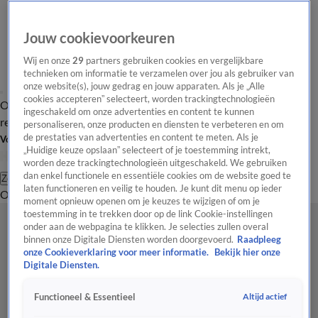
Jouw cookievoorkeuren
Wij en onze
29
partners gebruiken cookies en vergelijkbare
technieken om informatie te verzamelen over jou als gebruiker van
onze website(s), jouw gedrag en jouw apparaten. Als je „Alle
cookies accepteren” selecteert, worden trackingtechnologieën
Overzicht
Tip de
Laatste nieuws
Regionieuws
Het beste van Hart
ingeschakeld om onze advertenties en content te kunnen
redactie
personaliseren, onze producten en diensten te verbeteren en om
de prestaties van advertenties en content te meten. Als je
Volg Hart van Nederland
„Huidige keuze opslaan” selecteert of je toestemming intrekt,
worden deze trackingtechnologieën uitgeschakeld. We gebruiken
dan enkel functionele en essentiële cookies om de website goed te
Zoeken
laten functioneren en veilig te houden. Je kunt dit menu op ieder
Overzicht
Regio
Uitzendingen
Weer
Tip de redactie
Panel
Video's
moment opnieuw openen om je keuzes te wijzigen of om je
toestemming in te trekken door op de link Cookie-instellingen
onder aan de webpagina te klikken. Je selecties zullen overal
binnen onze Digitale Diensten worden doorgevoerd.
Raadpleeg
onze Cookieverklaring voor meer informatie.
Bekijk hier onze
Digitale Diensten.
Altijd actief
Functioneel & Essentieel