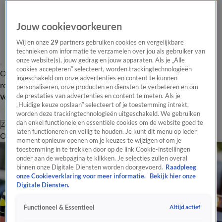
Jouw cookievoorkeuren
Wij en onze
29
partners gebruiken cookies en vergelijkbare
technieken om informatie te verzamelen over jou als gebruiker van
onze website(s), jouw gedrag en jouw apparaten. Als je „Alle
cookies accepteren” selecteert, worden trackingtechnologieën
Overzicht
Tip de
Laatste nieuws
Regionieuws
Het beste van Hart
ingeschakeld om onze advertenties en content te kunnen
redactie
personaliseren, onze producten en diensten te verbeteren en om
de prestaties van advertenties en content te meten. Als je
Volg Hart van Nederland
„Huidige keuze opslaan” selecteert of je toestemming intrekt,
worden deze trackingtechnologieën uitgeschakeld. We gebruiken
dan enkel functionele en essentiële cookies om de website goed te
Zoeken
laten functioneren en veilig te houden. Je kunt dit menu op ieder
Overzicht
Regio
Uitzendingen
Weer
Tip de redactie
Panel
Video's
moment opnieuw openen om je keuzes te wijzigen of om je
toestemming in te trekken door op de link Cookie-instellingen
onder aan de webpagina te klikken. Je selecties zullen overal
binnen onze Digitale Diensten worden doorgevoerd.
Raadpleeg
onze Cookieverklaring voor meer informatie.
Bekijk hier onze
Digitale Diensten.
Altijd actief
Functioneel & Essentieel