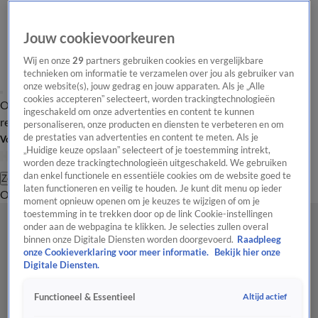
Jouw cookievoorkeuren
Wij en onze
29
partners gebruiken cookies en vergelijkbare
technieken om informatie te verzamelen over jou als gebruiker van
onze website(s), jouw gedrag en jouw apparaten. Als je „Alle
cookies accepteren” selecteert, worden trackingtechnologieën
Overzicht
Tip de
Laatste nieuws
Regionieuws
Het beste van Hart
ingeschakeld om onze advertenties en content te kunnen
redactie
personaliseren, onze producten en diensten te verbeteren en om
de prestaties van advertenties en content te meten. Als je
Volg Hart van Nederland
„Huidige keuze opslaan” selecteert of je toestemming intrekt,
worden deze trackingtechnologieën uitgeschakeld. We gebruiken
dan enkel functionele en essentiële cookies om de website goed te
Zoeken
laten functioneren en veilig te houden. Je kunt dit menu op ieder
Overzicht
Regio
Uitzendingen
Weer
Tip de redactie
Panel
Video's
moment opnieuw openen om je keuzes te wijzigen of om je
toestemming in te trekken door op de link Cookie-instellingen
onder aan de webpagina te klikken. Je selecties zullen overal
binnen onze Digitale Diensten worden doorgevoerd.
Raadpleeg
onze Cookieverklaring voor meer informatie.
Bekijk hier onze
Digitale Diensten.
Altijd actief
Functioneel & Essentieel