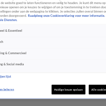
de website goed te laten functioneren en veilig te houden. Je kunt dit menu op
ieuw openen om je keuzes te wijzigen of om je toestemming in te trekken door
ellingen onder aan de webpagina te klikken. Je selecties zullen overal binnen o
orden doorgevoerd.
Raadpleeg onze Cookieverklaring voor meer informatie.
ale Diensten.
eel & Essentieel
sch
sing & Commercieel
ng & Social media
jen lijst
en beheren
Huidige keuze opslaan
Alle cookie