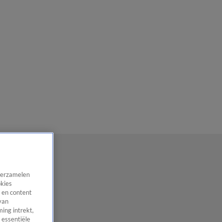
 verzamelen
okies
 en content
van
ing intrekt,
 essentiële