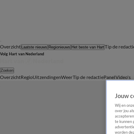
Overzicht
Tip de redacti
Laatste nieuws
Regionieuws
Het beste van Hart
Volg Hart van Nederland
Zoeken
Overzicht
Regio
Uitzendingen
Weer
Tip de redactie
Panel
Video's
Jouw c
Wij en onz
over jou al
accepteren
te kunnen 
advertentie
worden dez