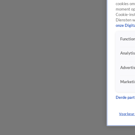
cookies om 
moment opn
Cookie-inst
Diensten w
onze Digit
Function
Analyti
Adverti
Marketi
Derde parti
Voorkeur