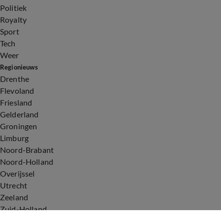
Politiek
Royalty
Sport
Tech
Weer
Regionieuws
Drenthe
Flevoland
Friesland
Gelderland
Groningen
Limburg
Noord-Brabant
Noord-Holland
Overijssel
Utrecht
Zeeland
Zuid-Holland