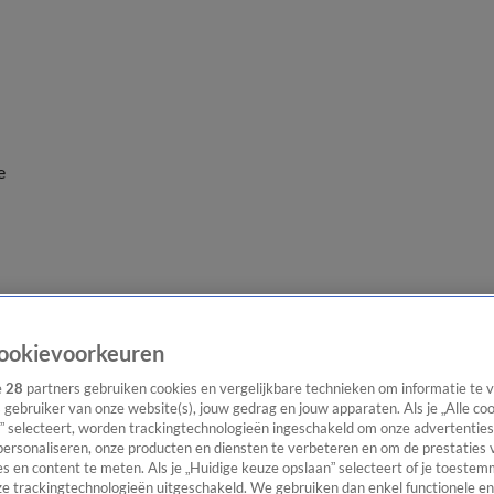
e
ookievoorkeuren
e
28
partners gebruiken cookies en vergelijkbare technieken om informatie te
s gebruiker van onze website(s), jouw gedrag en jouw apparaten. Als je „Alle co
” selecteert, worden trackingtechnologieën ingeschakeld om onze advertenties
personaliseren, onze producten en diensten te verbeteren en om de prestaties 
s en content te meten. Als je „Huidige keuze opslaan” selecteert of je toestemm
e trackingtechnologieën uitgeschakeld. We gebruiken dan enkel functionele en