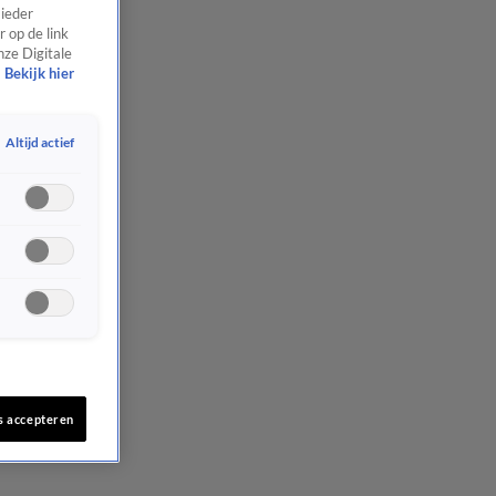
 ieder
 op de link
nze Digitale
Bekijk hier
Altijd actief
s accepteren