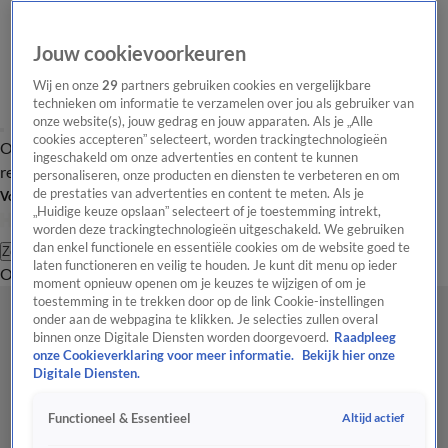
Jouw cookievoorkeuren
Wij en onze
29
partners gebruiken cookies en vergelijkbare
technieken om informatie te verzamelen over jou als gebruiker van
onze website(s), jouw gedrag en jouw apparaten. Als je „Alle
cookies accepteren” selecteert, worden trackingtechnologieën
Overzicht
Tip de
Laatste nieuws
Regionieuws
Het beste van Hart
ingeschakeld om onze advertenties en content te kunnen
redactie
personaliseren, onze producten en diensten te verbeteren en om
de prestaties van advertenties en content te meten. Als je
Volg Hart van Nederland
„Huidige keuze opslaan” selecteert of je toestemming intrekt,
worden deze trackingtechnologieën uitgeschakeld. We gebruiken
dan enkel functionele en essentiële cookies om de website goed te
Zoeken
laten functioneren en veilig te houden. Je kunt dit menu op ieder
Overzicht
Regio
Uitzendingen
Weer
Tip de redactie
Panel
Video's
moment opnieuw openen om je keuzes te wijzigen of om je
toestemming in te trekken door op de link Cookie-instellingen
onder aan de webpagina te klikken. Je selecties zullen overal
binnen onze Digitale Diensten worden doorgevoerd.
Raadpleeg
onze Cookieverklaring voor meer informatie.
Bekijk hier onze
Digitale Diensten.
Altijd actief
Functioneel & Essentieel