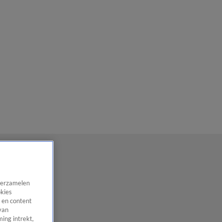
 verzamelen
okies
 en content
van
ing intrekt,