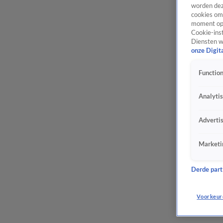
worden dez
cookies om 
moment opn
Cookie-inst
Diensten w
onze Digit
Function
Analyti
Adverti
Marketi
Derde parti
Voorkeur