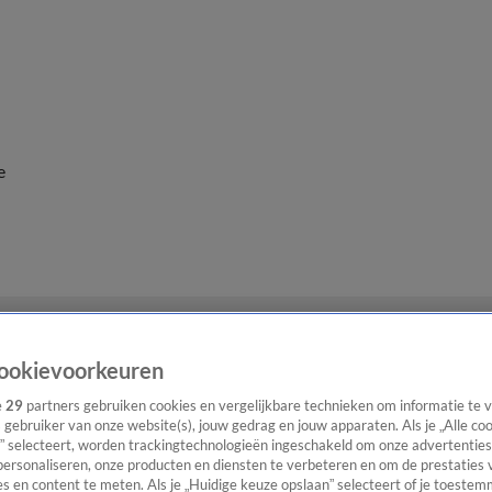
e
ookievoorkeuren
e
29
partners gebruiken cookies en vergelijkbare technieken om informatie te
s gebruiker van onze website(s), jouw gedrag en jouw apparaten. Als je „Alle co
” selecteert, worden trackingtechnologieën ingeschakeld om onze advertenties
personaliseren, onze producten en diensten te verbeteren en om de prestaties 
s en content te meten. Als je „Huidige keuze opslaan” selecteert of je toestemm