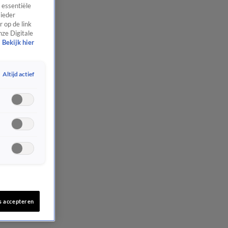
 essentiële
 ieder
 op de link
nze Digitale
Bekijk hier
Altijd actief
s accepteren