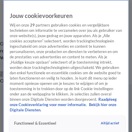
Jouw cookievoorkeuren
Wij en onze
29
partners gebruiken cookies en vergelijkbare
technieken om informatie te verzamelen over jou als gebruiker van
onze website(s), jouw gedrag en jouw apparaten. Als je „Alle
cookies accepteren” selecteert, worden trackingtechnologieën
Overzicht
Tip de
Laatste nieuws
Regionieuws
Het beste van Hart
ingeschakeld om onze advertenties en content te kunnen
redactie
personaliseren, onze producten en diensten te verbeteren en om
de prestaties van advertenties en content te meten. Als je
Volg Hart van Nederland
„Huidige keuze opslaan” selecteert of je toestemming intrekt,
worden deze trackingtechnologieën uitgeschakeld. We gebruiken
dan enkel functionele en essentiële cookies om de website goed te
Zoeken
laten functioneren en veilig te houden. Je kunt dit menu op ieder
Overzicht
Regio
Uitzendingen
Weer
Tip de redactie
Panel
Video's
moment opnieuw openen om je keuzes te wijzigen of om je
toestemming in te trekken door op de link Cookie-instellingen
onder aan de webpagina te klikken. Je selecties zullen overal
binnen onze Digitale Diensten worden doorgevoerd.
Raadpleeg
onze Cookieverklaring voor meer informatie.
Bekijk hier onze
Digitale Diensten.
Altijd actief
Functioneel & Essentieel