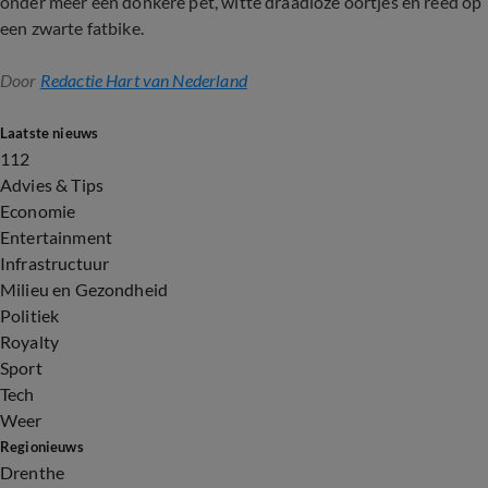
onder meer een donkere pet, witte draadloze oortjes en reed op
een zwarte fatbike.
Door
Redactie Hart van Nederland
Laatste nieuws
112
Advies & Tips
Economie
Entertainment
Infrastructuur
Milieu en Gezondheid
Politiek
Royalty
Sport
Tech
Weer
Regionieuws
Drenthe