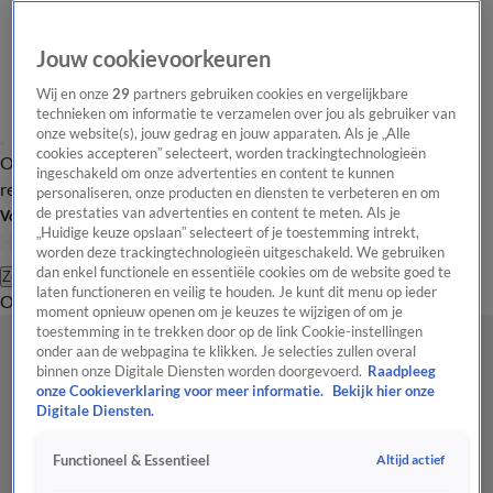
Jouw cookievoorkeuren
Wij en onze
29
partners gebruiken cookies en vergelijkbare
technieken om informatie te verzamelen over jou als gebruiker van
onze website(s), jouw gedrag en jouw apparaten. Als je „Alle
cookies accepteren” selecteert, worden trackingtechnologieën
Overzicht
Tip de
Laatste nieuws
Regionieuws
Het beste van Hart
ingeschakeld om onze advertenties en content te kunnen
redactie
personaliseren, onze producten en diensten te verbeteren en om
de prestaties van advertenties en content te meten. Als je
Volg Hart van Nederland
„Huidige keuze opslaan” selecteert of je toestemming intrekt,
worden deze trackingtechnologieën uitgeschakeld. We gebruiken
dan enkel functionele en essentiële cookies om de website goed te
Zoeken
laten functioneren en veilig te houden. Je kunt dit menu op ieder
Overzicht
Regio
Uitzendingen
Weer
Tip de redactie
Panel
Video's
moment opnieuw openen om je keuzes te wijzigen of om je
toestemming in te trekken door op de link Cookie-instellingen
onder aan de webpagina te klikken. Je selecties zullen overal
binnen onze Digitale Diensten worden doorgevoerd.
Raadpleeg
onze Cookieverklaring voor meer informatie.
Bekijk hier onze
Digitale Diensten.
Altijd actief
Functioneel & Essentieel