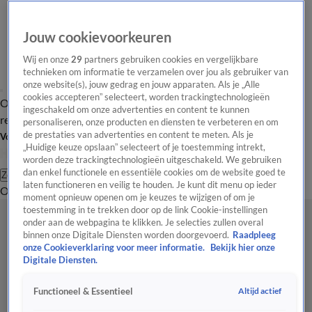
Jouw cookievoorkeuren
Wij en onze
29
partners gebruiken cookies en vergelijkbare
technieken om informatie te verzamelen over jou als gebruiker van
onze website(s), jouw gedrag en jouw apparaten. Als je „Alle
cookies accepteren” selecteert, worden trackingtechnologieën
Overzicht
Tip de
Laatste nieuws
Regionieuws
Het beste van Hart
ingeschakeld om onze advertenties en content te kunnen
redactie
personaliseren, onze producten en diensten te verbeteren en om
de prestaties van advertenties en content te meten. Als je
Volg Hart van Nederland
„Huidige keuze opslaan” selecteert of je toestemming intrekt,
worden deze trackingtechnologieën uitgeschakeld. We gebruiken
dan enkel functionele en essentiële cookies om de website goed te
Zoeken
laten functioneren en veilig te houden. Je kunt dit menu op ieder
Overzicht
Regio
Uitzendingen
Weer
Tip de redactie
Panel
Video's
moment opnieuw openen om je keuzes te wijzigen of om je
toestemming in te trekken door op de link Cookie-instellingen
onder aan de webpagina te klikken. Je selecties zullen overal
binnen onze Digitale Diensten worden doorgevoerd.
Raadpleeg
onze Cookieverklaring voor meer informatie.
Bekijk hier onze
Digitale Diensten.
Altijd actief
Functioneel & Essentieel