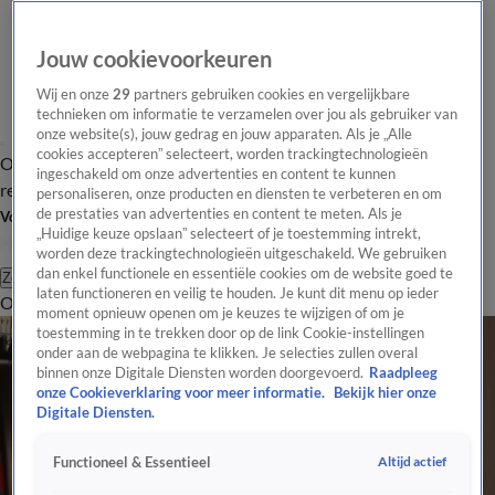
Jouw cookievoorkeuren
Wij en onze
29
partners gebruiken cookies en vergelijkbare
technieken om informatie te verzamelen over jou als gebruiker van
onze website(s), jouw gedrag en jouw apparaten. Als je „Alle
cookies accepteren” selecteert, worden trackingtechnologieën
Overzicht
Tip de
Laatste nieuws
Regionieuws
Het beste van Hart
ingeschakeld om onze advertenties en content te kunnen
redactie
personaliseren, onze producten en diensten te verbeteren en om
de prestaties van advertenties en content te meten. Als je
Volg Hart van Nederland
„Huidige keuze opslaan” selecteert of je toestemming intrekt,
worden deze trackingtechnologieën uitgeschakeld. We gebruiken
dan enkel functionele en essentiële cookies om de website goed te
Zoeken
laten functioneren en veilig te houden. Je kunt dit menu op ieder
Overzicht
Regio
Uitzendingen
Weer
Tip de redactie
Panel
Video's
moment opnieuw openen om je keuzes te wijzigen of om je
toestemming in te trekken door op de link Cookie-instellingen
onder aan de webpagina te klikken. Je selecties zullen overal
binnen onze Digitale Diensten worden doorgevoerd.
Raadpleeg
onze Cookieverklaring voor meer informatie.
Bekijk hier onze
Digitale Diensten.
Altijd actief
Functioneel & Essentieel