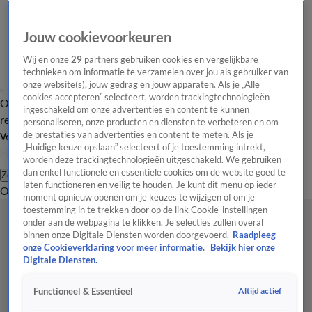
Jouw cookievoorkeuren
Wij en onze
29
partners gebruiken cookies en vergelijkbare
technieken om informatie te verzamelen over jou als gebruiker van
onze website(s), jouw gedrag en jouw apparaten. Als je „Alle
cookies accepteren” selecteert, worden trackingtechnologieën
Overzicht
Tip de
Laatste nieuws
Regionieuws
Het beste van Hart
ingeschakeld om onze advertenties en content te kunnen
redactie
personaliseren, onze producten en diensten te verbeteren en om
de prestaties van advertenties en content te meten. Als je
Volg Hart van Nederland
„Huidige keuze opslaan” selecteert of je toestemming intrekt,
worden deze trackingtechnologieën uitgeschakeld. We gebruiken
dan enkel functionele en essentiële cookies om de website goed te
Zoeken
laten functioneren en veilig te houden. Je kunt dit menu op ieder
Overzicht
Regio
Uitzendingen
Weer
Tip de redactie
Panel
Video's
moment opnieuw openen om je keuzes te wijzigen of om je
toestemming in te trekken door op de link Cookie-instellingen
onder aan de webpagina te klikken. Je selecties zullen overal
binnen onze Digitale Diensten worden doorgevoerd.
Raadpleeg
onze Cookieverklaring voor meer informatie.
Bekijk hier onze
Digitale Diensten.
Altijd actief
Functioneel & Essentieel