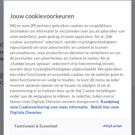
Jouw cookievoorkeuren
Wij en onze
29
partners gebruiken cookies en vergelijkbare
technieken om informatie te verzamelen over jou als gebruiker van
onze website(s), jouw gedrag en jouw apparaten. Als je „Alle
cookies accepteren” selecteert, worden trackingtechnologieën
Overzicht
Tip de
Laatste nieuws
Regionieuws
Het beste van Hart
ingeschakeld om onze advertenties en content te kunnen
redactie
personaliseren, onze producten en diensten te verbeteren en om
de prestaties van advertenties en content te meten. Als je
Volg Hart van Nederland
„Huidige keuze opslaan” selecteert of je toestemming intrekt,
worden deze trackingtechnologieën uitgeschakeld. We gebruiken
dan enkel functionele en essentiële cookies om de website goed te
Zoeken
laten functioneren en veilig te houden. Je kunt dit menu op ieder
Overzicht
Regio
Uitzendingen
Weer
Tip de redactie
Panel
Video's
moment opnieuw openen om je keuzes te wijzigen of om je
toestemming in te trekken door op de link Cookie-instellingen
onder aan de webpagina te klikken. Je selecties zullen overal
binnen onze Digitale Diensten worden doorgevoerd.
Raadpleeg
onze Cookieverklaring voor meer informatie.
Bekijk hier onze
Digitale Diensten.
Altijd actief
Functioneel & Essentieel