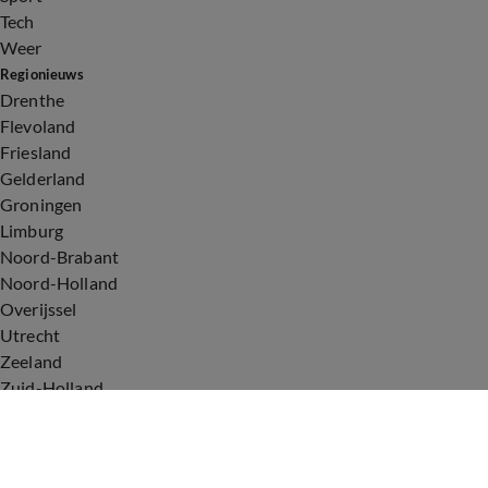
Tech
Weer
Regionieuws
Drenthe
Flevoland
Friesland
Gelderland
Groningen
Limburg
Noord-Brabant
Noord-Holland
Overijssel
Utrecht
Zeeland
Zuid-Holland
Voorwaarden
Over ons
Privacyverklaring