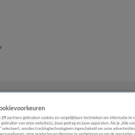
e
ookievoorkeuren
e
29
partners gebruiken cookies en vergelijkbare technieken om informatie te
s gebruiker van onze website(s), jouw gedrag en jouw apparaten. Als je „Alle co
” selecteert, worden trackingtechnologieën ingeschakeld om onze advertenties
personaliseren, onze producten en diensten te verbeteren en om de prestaties 