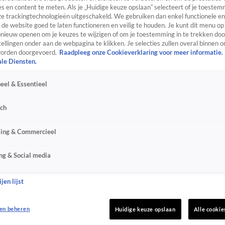
s en content te meten. Als je „Huidige keuze opslaan” selecteert of je toestemm
e trackingtechnologieën uitgeschakeld. We gebruiken dan enkel functionele en
de website goed te laten functioneren en veilig te houden. Je kunt dit menu op
ieuw openen om je keuzes te wijzigen of om je toestemming in te trekken door
ellingen onder aan de webpagina te klikken. Je selecties zullen overal binnen o
orden doorgevoerd.
Raadpleeg onze Cookieverklaring voor meer informatie.
ale Diensten.
eel & Essentieel
sch
sing & Commercieel
ng & Social media
jen lijst
en beheren
Huidige keuze opslaan
Alle cookie