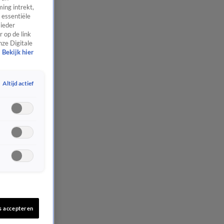
ing intrekt,
 essentiële
 ieder
 op de link
nze Digitale
Bekijk hier
Altijd actief
s accepteren