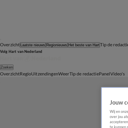
Overzicht
Tip de redacti
Laatste nieuws
Regionieuws
Het beste van Hart
Volg Hart van Nederland
Zoeken
Overzicht
Regio
Uitzendingen
Weer
Tip de redactie
Panel
Video's
Jouw c
Wij en onz
over jou al
accepteren
te kunnen 