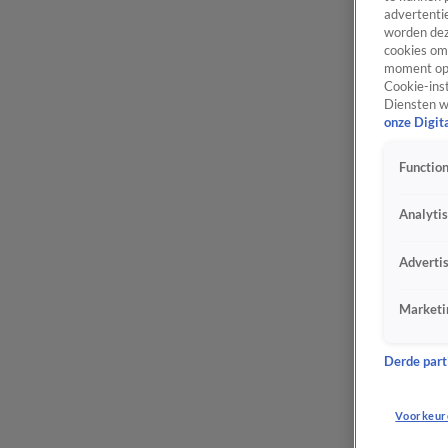
advertentie
worden dez
cookies om 
moment opn
Cookie-inst
Diensten w
onze Digit
Function
Analyti
Adverti
Marketi
Derde parti
Voorkeur