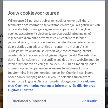
Jouw cookievoorkeuren
Wij en onze
28
partners gebruiken cookies en vergelijkbare
technieken om informatie te verzamelen over jou als gebruiker van
onze website(s), jouw gedrag en jouw apparaten. Als je „Alle
cookies accepteren” selecteert, worden trackingtechnologieën
Overzicht
Tip de
Laatste nieuws
Regionieuws
Het beste van Hart
ingeschakeld om onze advertenties en content te kunnen
redactie
personaliseren, onze producten en diensten te verbeteren en om
de prestaties van advertenties en content te meten. Als je
Volg Hart van Nederland
„Huidige keuze opslaan” selecteert of je toestemming intrekt,
worden deze trackingtechnologieën uitgeschakeld. We gebruiken
dan enkel functionele en essentiële cookies om de website goed te
Zoeken
laten functioneren en veilig te houden. Je kunt dit menu op ieder
Overzicht
Regio
Uitzendingen
Weer
Tip de redactie
Panel
Video's
moment opnieuw openen om je keuzes te wijzigen of om je
toestemming in te trekken door op de link Cookie-instellingen
onder aan de webpagina te klikken. Je selecties zullen overal
binnen onze Digitale Diensten worden doorgevoerd.
Raadpleeg
onze Cookieverklaring voor meer informatie.
Bekijk hier onze
Digitale Diensten.
Altijd actief
Functioneel & Essentieel