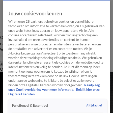
Jouw cookievoorkeuren
Wij en onze
28
partners gebruiken cookies en vergelijkbare
technieken om informatie te verzamelen over jou als gebruiker van
onze website(s), jouw gedrag en jouw apparaten. Als je „Alle
cookies accepteren” selecteert, worden trackingtechnologieën
Overzicht
Tip de
Laatste nieuws
Regionieuws
Het beste van Hart
ingeschakeld om onze advertenties en content te kunnen
redactie
personaliseren, onze producten en diensten te verbeteren en om
de prestaties van advertenties en content te meten. Als je
Volg Hart van Nederland
„Huidige keuze opslaan” selecteert of je toestemming intrekt,
worden deze trackingtechnologieën uitgeschakeld. We gebruiken
dan enkel functionele en essentiële cookies om de website goed te
Zoeken
laten functioneren en veilig te houden. Je kunt dit menu op ieder
Overzicht
Regio
Uitzendingen
Weer
Tip de redactie
Panel
Video's
moment opnieuw openen om je keuzes te wijzigen of om je
toestemming in te trekken door op de link Cookie-instellingen
onder aan de webpagina te klikken. Je selecties zullen overal
binnen onze Digitale Diensten worden doorgevoerd.
Raadpleeg
onze Cookieverklaring voor meer informatie.
Bekijk hier onze
Digitale Diensten.
Altijd actief
Functioneel & Essentieel