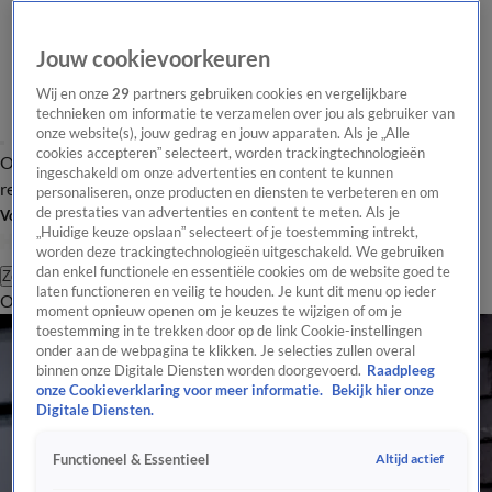
Jouw cookievoorkeuren
Wij en onze
29
partners gebruiken cookies en vergelijkbare
technieken om informatie te verzamelen over jou als gebruiker van
onze website(s), jouw gedrag en jouw apparaten. Als je „Alle
cookies accepteren” selecteert, worden trackingtechnologieën
Overzicht
Tip de
Laatste nieuws
Regionieuws
Het beste van Hart
ingeschakeld om onze advertenties en content te kunnen
redactie
personaliseren, onze producten en diensten te verbeteren en om
de prestaties van advertenties en content te meten. Als je
Volg Hart van Nederland
„Huidige keuze opslaan” selecteert of je toestemming intrekt,
worden deze trackingtechnologieën uitgeschakeld. We gebruiken
dan enkel functionele en essentiële cookies om de website goed te
Zoeken
laten functioneren en veilig te houden. Je kunt dit menu op ieder
Overzicht
Regio
Uitzendingen
Weer
Tip de redactie
Panel
Video's
moment opnieuw openen om je keuzes te wijzigen of om je
toestemming in te trekken door op de link Cookie-instellingen
onder aan de webpagina te klikken. Je selecties zullen overal
binnen onze Digitale Diensten worden doorgevoerd.
Raadpleeg
onze Cookieverklaring voor meer informatie.
Bekijk hier onze
Digitale Diensten.
Altijd actief
Functioneel & Essentieel