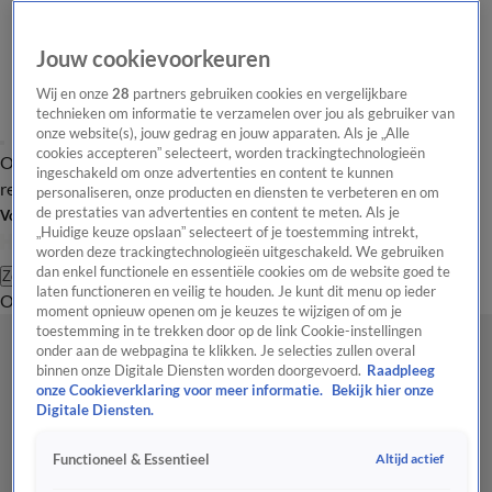
Jouw cookievoorkeuren
Wij en onze
28
partners gebruiken cookies en vergelijkbare
technieken om informatie te verzamelen over jou als gebruiker van
onze website(s), jouw gedrag en jouw apparaten. Als je „Alle
cookies accepteren” selecteert, worden trackingtechnologieën
Overzicht
Tip de
Laatste nieuws
Regionieuws
Het beste van Hart
ingeschakeld om onze advertenties en content te kunnen
redactie
personaliseren, onze producten en diensten te verbeteren en om
de prestaties van advertenties en content te meten. Als je
Volg Hart van Nederland
„Huidige keuze opslaan” selecteert of je toestemming intrekt,
worden deze trackingtechnologieën uitgeschakeld. We gebruiken
dan enkel functionele en essentiële cookies om de website goed te
Zoeken
laten functioneren en veilig te houden. Je kunt dit menu op ieder
Overzicht
Regio
Uitzendingen
Weer
Tip de redactie
Panel
Video's
moment opnieuw openen om je keuzes te wijzigen of om je
toestemming in te trekken door op de link Cookie-instellingen
onder aan de webpagina te klikken. Je selecties zullen overal
binnen onze Digitale Diensten worden doorgevoerd.
Raadpleeg
onze Cookieverklaring voor meer informatie.
Bekijk hier onze
Digitale Diensten.
Altijd actief
Functioneel & Essentieel