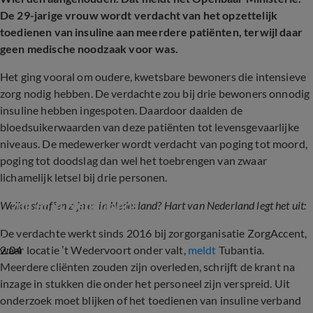
De 29-jarige vrouw wordt verdacht van het opzettelijk
toedienen van insuline aan meerdere patiënten, terwijl daar
geen medische noodzaak voor was.
Het ging vooral om oudere, kwetsbare bewoners die intensieve
zorg nodig hebben. De verdachte zou bij drie bewoners onnodig
insuline hebben ingespoten. Daardoor daalden de
bloedsuikerwaarden van deze patiënten tot levensgevaarlijke
niveaus. De medewerker wordt verdacht van poging tot moord,
poging tot doodslag dan wel het toebrengen van zwaar
lichamelijk letsel bij drie personen.
Hart van Nederland legt uit: welke straffen 
zijn er in Nederland?
Welke straffen zijn er in Nederland? Hart van Nederland legt het uit:
De verdachte werkt sinds 2016 bij zorgorganisatie ZorgAccent,
2:04
waar locatie ’t Wedervoort onder valt,
meldt
Tubantia.
Meerdere cliënten zouden zijn overleden, schrijft de krant na
inzage in stukken die onder het personeel zijn verspreid. Uit
onderzoek moet blijken of het toedienen van insuline verband