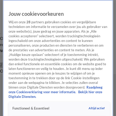
Jouw cookievoorkeuren
Wij en onze
28
partners gebruiken cookies en vergelijkbare
technieken om informatie te verzamelen over jou als gebruiker van
onze website(s), jouw gedrag en jouw apparaten. Als je „Alle
cookies accepteren” selecteert, worden trackingtechnologieën
Overzicht
Tip de
Laatste nieuws
Regionieuws
Het beste van Hart
ingeschakeld om onze advertenties en content te kunnen
redactie
personaliseren, onze producten en diensten te verbeteren en om
de prestaties van advertenties en content te meten. Als je
Volg Hart van Nederland
„Huidige keuze opslaan” selecteert of je toestemming intrekt,
worden deze trackingtechnologieën uitgeschakeld. We gebruiken
dan enkel functionele en essentiële cookies om de website goed te
Zoeken
laten functioneren en veilig te houden. Je kunt dit menu op ieder
Overzicht
Regio
Uitzendingen
Weer
Tip de redactie
Panel
Video's
moment opnieuw openen om je keuzes te wijzigen of om je
toestemming in te trekken door op de link Cookie-instellingen
onder aan de webpagina te klikken. Je selecties zullen overal
binnen onze Digitale Diensten worden doorgevoerd.
Raadpleeg
onze Cookieverklaring voor meer informatie.
Bekijk hier onze
Digitale Diensten.
Altijd actief
Functioneel & Essentieel