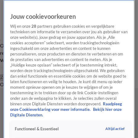
Jouw cookievoorkeuren
Wij en onze
28
partners gebruiken cookies en vergelijkbare
technieken om informatie te verzamelen over jou als gebruiker van
onze website(s), jouw gedrag en jouw apparaten. Als je „Alle
cookies accepteren” selecteert, worden trackingtechnologieën
Overzicht
Tip de
Laatste nieuws
Regionieuws
Het beste van Hart
ingeschakeld om onze advertenties en content te kunnen
redactie
personaliseren, onze producten en diensten te verbeteren en om
de prestaties van advertenties en content te meten. Als je
Volg Hart van Nederland
„Huidige keuze opslaan” selecteert of je toestemming intrekt,
worden deze trackingtechnologieën uitgeschakeld. We gebruiken
dan enkel functionele en essentiële cookies om de website goed te
Zoeken
laten functioneren en veilig te houden. Je kunt dit menu op ieder
Overzicht
Regio
Uitzendingen
Weer
Tip de redactie
Panel
Video's
moment opnieuw openen om je keuzes te wijzigen of om je
toestemming in te trekken door op de link Cookie-instellingen
onder aan de webpagina te klikken. Je selecties zullen overal
binnen onze Digitale Diensten worden doorgevoerd.
Raadpleeg
onze Cookieverklaring voor meer informatie.
Bekijk hier onze
Digitale Diensten.
Altijd actief
Functioneel & Essentieel