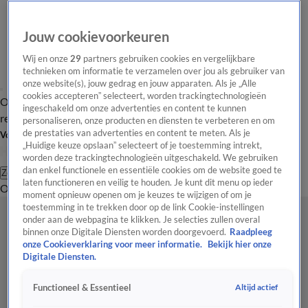
Jouw cookievoorkeuren
Wij en onze
29
partners gebruiken cookies en vergelijkbare
technieken om informatie te verzamelen over jou als gebruiker van
onze website(s), jouw gedrag en jouw apparaten. Als je „Alle
cookies accepteren” selecteert, worden trackingtechnologieën
Overzicht
Tip de
Laatste nieuws
Regionieuws
Het beste van Hart
ingeschakeld om onze advertenties en content te kunnen
redactie
personaliseren, onze producten en diensten te verbeteren en om
de prestaties van advertenties en content te meten. Als je
Volg Hart van Nederland
„Huidige keuze opslaan” selecteert of je toestemming intrekt,
worden deze trackingtechnologieën uitgeschakeld. We gebruiken
dan enkel functionele en essentiële cookies om de website goed te
Zoeken
laten functioneren en veilig te houden. Je kunt dit menu op ieder
Overzicht
Regio
Uitzendingen
Weer
Tip de redactie
Panel
Video's
moment opnieuw openen om je keuzes te wijzigen of om je
toestemming in te trekken door op de link Cookie-instellingen
onder aan de webpagina te klikken. Je selecties zullen overal
binnen onze Digitale Diensten worden doorgevoerd.
Raadpleeg
onze Cookieverklaring voor meer informatie.
Bekijk hier onze
Digitale Diensten.
Altijd actief
Functioneel & Essentieel