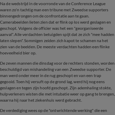
Na de wedstrijd in de voorronde van de Conference League
waren zo'n tachtig man een tribune met Zweedse supporters
binnengedrongen om de confrontatie aan te gaan.
Camerabeelden lieten zien dat er flink op los werd geslagen en
geschopt. Volgens de officier was het een "georganiseerde
aanval". Alle verdachten betuigden spijt dat ze zich "mee hadden
laten slepen". Sommigen zeiden zich kapot te schamen na het
zien van de beelden. De meeste verdachten hadden een flinke
hoeveelheid bier op.
De zeven mannen die dinsdag voor de rechters stonden, worden
beschuldigd van mishandeling van een Zweedse supporter. De
man werd onder meer in de rug geschopt en van een trap
gegooid. Toen hij versuft op de grond lag, werd hij nog eens
geslagen en tegen zijn hoofd geschopt. Zijn ademhaling stokte,
hulpverleners wisten die met intubatie weer op gang te brengen,
waarna hij naar het ziekenhuis werd gebracht.
De verdediging wees op de "ontwrichtende werking" die een