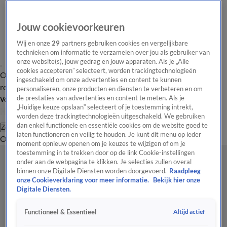
Jouw cookievoorkeuren
Wij en onze
29
partners gebruiken cookies en vergelijkbare
technieken om informatie te verzamelen over jou als gebruiker van
onze website(s), jouw gedrag en jouw apparaten. Als je „Alle
cookies accepteren” selecteert, worden trackingtechnologieën
Overzicht
Tip de
Laatste nieuws
Regionieuws
Het beste van Hart
ingeschakeld om onze advertenties en content te kunnen
redactie
personaliseren, onze producten en diensten te verbeteren en om
de prestaties van advertenties en content te meten. Als je
Volg Hart van Nederland
„Huidige keuze opslaan” selecteert of je toestemming intrekt,
worden deze trackingtechnologieën uitgeschakeld. We gebruiken
dan enkel functionele en essentiële cookies om de website goed te
Zoeken
laten functioneren en veilig te houden. Je kunt dit menu op ieder
Overzicht
Regio
Uitzendingen
Weer
Tip de redactie
Panel
Video's
moment opnieuw openen om je keuzes te wijzigen of om je
toestemming in te trekken door op de link Cookie-instellingen
onder aan de webpagina te klikken. Je selecties zullen overal
binnen onze Digitale Diensten worden doorgevoerd.
Raadpleeg
onze Cookieverklaring voor meer informatie.
Bekijk hier onze
Digitale Diensten.
Altijd actief
Functioneel & Essentieel