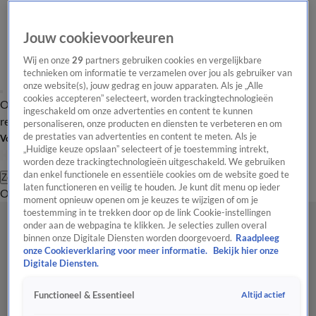
Jouw cookievoorkeuren
Wij en onze
29
partners gebruiken cookies en vergelijkbare
technieken om informatie te verzamelen over jou als gebruiker van
onze website(s), jouw gedrag en jouw apparaten. Als je „Alle
cookies accepteren” selecteert, worden trackingtechnologieën
Overzicht
Tip de
Laatste nieuws
Regionieuws
Het beste van Hart
ingeschakeld om onze advertenties en content te kunnen
redactie
personaliseren, onze producten en diensten te verbeteren en om
de prestaties van advertenties en content te meten. Als je
Volg Hart van Nederland
„Huidige keuze opslaan” selecteert of je toestemming intrekt,
worden deze trackingtechnologieën uitgeschakeld. We gebruiken
dan enkel functionele en essentiële cookies om de website goed te
Zoeken
laten functioneren en veilig te houden. Je kunt dit menu op ieder
Overzicht
Regio
Uitzendingen
Weer
Tip de redactie
Panel
Video's
moment opnieuw openen om je keuzes te wijzigen of om je
toestemming in te trekken door op de link Cookie-instellingen
onder aan de webpagina te klikken. Je selecties zullen overal
binnen onze Digitale Diensten worden doorgevoerd.
Raadpleeg
onze Cookieverklaring voor meer informatie.
Bekijk hier onze
Digitale Diensten.
Altijd actief
Functioneel & Essentieel