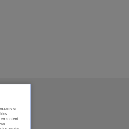
 verzamelen
okies
 en content
van