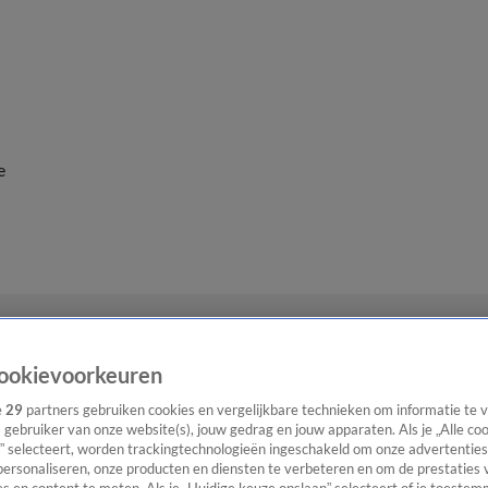
e
ookievoorkeuren
e
29
partners gebruiken cookies en vergelijkbare technieken om informatie te
s gebruiker van onze website(s), jouw gedrag en jouw apparaten. Als je „Alle co
” selecteert, worden trackingtechnologieën ingeschakeld om onze advertenties
personaliseren, onze producten en diensten te verbeteren en om de prestaties 