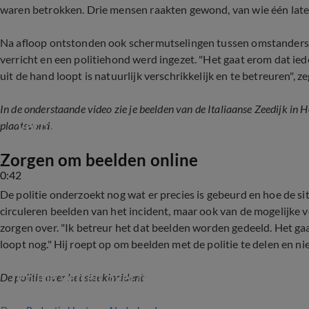
waren betrokken. Drie mensen raakten gewond, van wie één late
Na afloop ontstonden ook schermutselingen tussen omstanders e
verricht en een politiehond werd ingezet. "Het gaat erom dat ied
uit de hand loopt is natuurlijk verschrikkelijk en te betreuren",
In de onderstaande video zie je beelden van de Italiaanse Zeedijk in
Vechtpartij loopt uit de hand: drie gewonden bi
plaatsvond.
Zorgen om beelden online
0:42
De politie onderzoekt nog wat er precies is gebeurd en hoe de si
circuleren beelden van het incident, maar ook van de mogelijke
zorgen over. "Ik betreur het dat beelden worden gedeeld. Het g
loopt nog." Hij roept op om beelden met de politie te delen en nie
Politie vertelt over fatale steekpartij Hoorn
De politie over het steekincident: