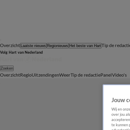
Overzicht
Tip de redacti
Laatste nieuws
Regionieuws
Het beste van Hart
Volg Hart van Nederland
Zoeken
Overzicht
Regio
Uitzendingen
Weer
Tip de redactie
Panel
Video's
Jouw c
Wij en onz
over jou al
accepteren
te kunnen 