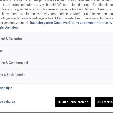
s en content te meten. Als je „Huidige keuze opslaan” selecteert of je toestemm
e trackingtechnologieën uitgeschakeld. We gebruiken dan enkel functionele en
de website goed te laten functioneren en veilig te houden. Je kunt dit menu op
ieuw openen om je keuzes te wijzigen of om je toestemming in te trekken door
ellingen onder aan de webpagina te klikken. Je selecties zullen overal binnen o
orden doorgevoerd.
Raadpleeg onze Cookieverklaring voor meer informatie.
ale Diensten.
eel & Essentieel
sch
sing & Commercieel
ng & Social media
jen lijst
en beheren
Huidige keuze opslaan
Alle cookie