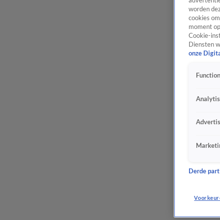
advertentie
worden dez
cookies om 
moment opn
Cookie-inst
Diensten w
onze Digit
Function
Analyti
Adverti
Marketi
Derde parti
Voorkeur