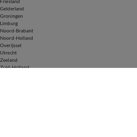
Friesland
Gelderland
Groningen
Limburg
Noord-Brabant
Noord-Holland
Overijssel
Utrecht
Zeeland
Zuid-Holland
Voorwaarden
Over ons
Privacyverklaring
Gebruiksvoorwaarden
Cookieverklaring
Digitale diensten
Cookie instellingen
Upod & Talpa Network
Adverteren