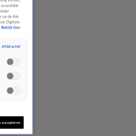
ing intrekt,
 essentiële
 ieder
 op de link
nze Digitale
Bekijk hier
Altijd actief
s accepteren