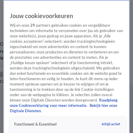
Jouw cookievoorkeuren
Wij en onze
29
partners gebruiken cookies en vergelijkbare
technieken om informatie te verzamelen over jou als gebruiker van
onze website(s), jouw gedrag en jouw apparaten. Als je „Alle
cookies accepteren” selecteert, worden trackingtechnologieën
Overzicht
Tip de
Laatste nieuws
Regionieuws
Het beste van Hart
ingeschakeld om onze advertenties en content te kunnen
redactie
personaliseren, onze producten en diensten te verbeteren en om
de prestaties van advertenties en content te meten. Als je
Volg Hart van Nederland
„Huidige keuze opslaan” selecteert of je toestemming intrekt,
worden deze trackingtechnologieën uitgeschakeld. We gebruiken
dan enkel functionele en essentiële cookies om de website goed te
Zoeken
laten functioneren en veilig te houden. Je kunt dit menu op ieder
Overzicht
Regio
Uitzendingen
Weer
Tip de redactie
Panel
Video's
moment opnieuw openen om je keuzes te wijzigen of om je
toestemming in te trekken door op de link Cookie-instellingen
onder aan de webpagina te klikken. Je selecties zullen overal
binnen onze Digitale Diensten worden doorgevoerd.
Raadpleeg
onze Cookieverklaring voor meer informatie.
Bekijk hier onze
Digitale Diensten.
Altijd actief
Functioneel & Essentieel