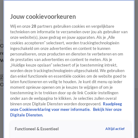
Jouw cookievoorkeuren
Wij en onze
28
partners gebruiken cookies en vergelijkbare
technieken om informatie te verzamelen over jou als gebruiker van
onze website(s), jouw gedrag en jouw apparaten. Als je „Alle
cookies accepteren” selecteert, worden trackingtechnologieën
Overzicht
Tip de
Laatste nieuws
Regionieuws
Het beste van Hart
ingeschakeld om onze advertenties en content te kunnen
redactie
personaliseren, onze producten en diensten te verbeteren en om
de prestaties van advertenties en content te meten. Als je
Volg Hart van Nederland
„Huidige keuze opslaan” selecteert of je toestemming intrekt,
worden deze trackingtechnologieën uitgeschakeld. We gebruiken
dan enkel functionele en essentiële cookies om de website goed te
Zoeken
laten functioneren en veilig te houden. Je kunt dit menu op ieder
Overzicht
Regio
Uitzendingen
Weer
Tip de redactie
Panel
Video's
moment opnieuw openen om je keuzes te wijzigen of om je
toestemming in te trekken door op de link Cookie-instellingen
onder aan de webpagina te klikken. Je selecties zullen overal
binnen onze Digitale Diensten worden doorgevoerd.
Raadpleeg
onze Cookieverklaring voor meer informatie.
Bekijk hier onze
Digitale Diensten.
Altijd actief
Functioneel & Essentieel