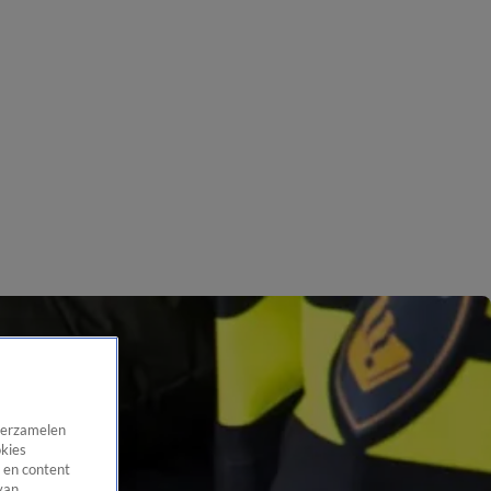
 verzamelen
okies
 en content
van