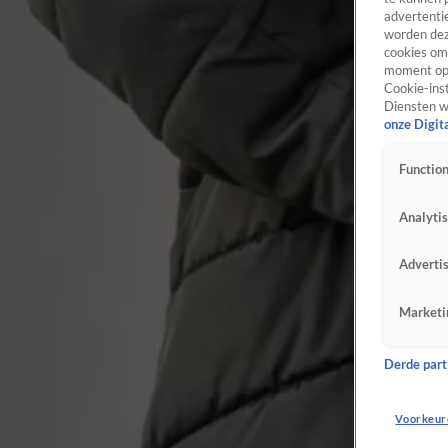
advertentie
worden dez
cookies om 
moment opn
Cookie-inst
Diensten w
onze Digit
Function
Analyti
Adverti
Marketi
Derde parti
Voorkeur