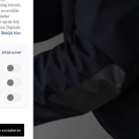
ing intrekt,
 essentiële
 ieder
 op de link
nze Digitale
Bekijk hier
Altijd actief
s accepteren