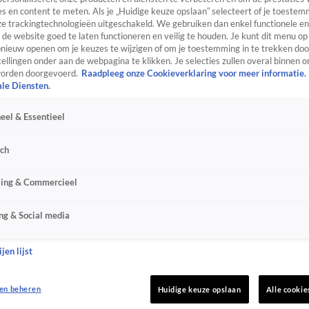
s en content te meten. Als je „Huidige keuze opslaan” selecteert of je toestemm
e trackingtechnologieën uitgeschakeld. We gebruiken dan enkel functionele en
de website goed te laten functioneren en veilig te houden. Je kunt dit menu op
ieuw openen om je keuzes te wijzigen of om je toestemming in te trekken door
ellingen onder aan de webpagina te klikken. Je selecties zullen overal binnen o
orden doorgevoerd.
Raadpleeg onze Cookieverklaring voor meer informatie.
ale Diensten.
eel & Essentieel
sch
sing & Commercieel
ng & Social media
jen lijst
en beheren
Huidige keuze opslaan
Alle cookie