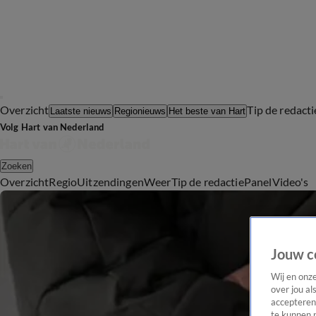
Overzicht
Tip de redacti
Laatste nieuws
Regionieuws
Het beste van Hart
Volg Hart van Nederland
Zoeken
Overzicht
Regio
Uitzendingen
Weer
Tip de redactie
Panel
Video's
Jouw c
Wij en onz
over jou al
accepteren
te kunnen 